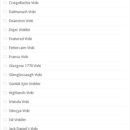
Craigellachie Viski
Dalmunach Viski
Deanston Viski
Diğer Viskiler
Featured Viski
Fettercaim Viski
Fransa Viski
Glasgow 1770 Viski
Glenglassaugh Viski
Günlük İçim Viskiler
Highlands Viski
İrlanda Viski
İskoçya Viski
İsli Viskiler
Jack Daniel's Viski