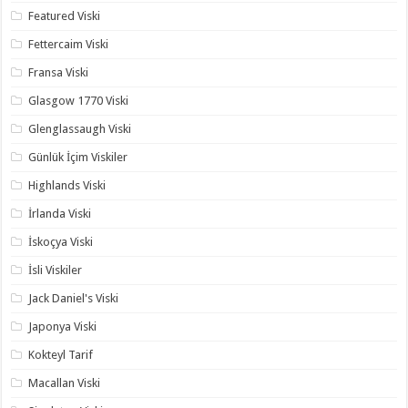
Featured Viski
Fettercaim Viski
Fransa Viski
Glasgow 1770 Viski
Glenglassaugh Viski
Günlük İçim Viskiler
Highlands Viski
İrlanda Viski
İskoçya Viski
İsli Viskiler
Jack Daniel's Viski
Japonya Viski
Kokteyl Tarif
Macallan Viski