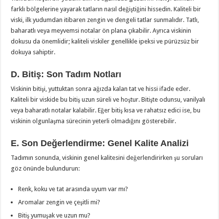
farklı bölgelerine yayarak tatların nasıl değiştiğini hissedin. Kaliteli bir
viski, ilk yudumdan itibaren zengin ve dengeli tatlar sunmalıdır. Tatlı,
baharatlı veya meyvemsi notalar ön plana çıkabilir. Ayrıca viskinin
dokusu da önemlidir; kaliteli viskiler genellikle ipeksi ve pürüzsüz bir
dokuya sahiptir.
D. Bitiş: Son Tadım Notları
Viskinin bitişi, yuttuktan sonra ağızda kalan tat ve hissi ifade eder.
Kaliteli bir viskide bu bitiş uzun süreli ve hoştur. Bitişte odunsu, vanilyalı
veya baharatlı notalar kalabilir. Eğer bitiş kısa ve rahatsız edici ise, bu
viskinin olgunlaşma sürecinin yeterli olmadığını gösterebilir.
E. Son Değerlendirme: Genel Kalite Analizi
Tadımın sonunda, viskinin genel kalitesini değerlendirirken şu soruları
göz önünde bulundurun:
Renk, koku ve tat arasında uyum var mı?
Aromalar zengin ve çeşitli mi?
Bitiş yumuşak ve uzun mu?