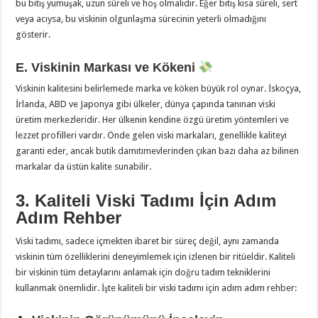
bu bitiş yumuşak, uzun süreli ve hoş olmalıdır. Eğer bitiş kısa süreli, sert
veya acıysa, bu viskinin olgunlaşma sürecinin yeterli olmadığını
gösterir.
E. Viskinin Markası ve Kökeni
Viskinin kalitesini belirlemede marka ve köken büyük rol oynar. İskoçya,
İrlanda, ABD ve Japonya gibi ülkeler, dünya çapında tanınan viski
üretim merkezleridir. Her ülkenin kendine özgü üretim yöntemleri ve
lezzet profilleri vardır. Önde gelen viski markaları, genellikle kaliteyi
garanti eder, ancak butik damıtımevlerinden çıkan bazı daha az bilinen
markalar da üstün kalite sunabilir.
3. Kaliteli Viski Tadımı İçin Adım
Adım Rehber
Viski tadımı, sadece içmekten ibaret bir süreç değil, aynı zamanda
viskinin tüm özelliklerini deneyimlemek için izlenen bir ritüeldir. Kaliteli
bir viskinin tüm detaylarını anlamak için doğru tadım tekniklerini
kullanmak önemlidir. İşte kaliteli bir viski tadımı için adım adım rehber: