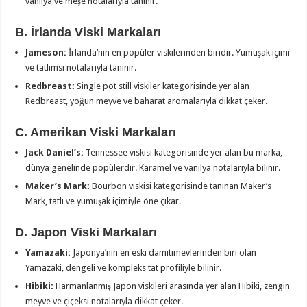
vanilya ve meşe notalarıyla tanınır.
B. İrlanda Viski Markaları
Jameson:
İrlanda’nın en popüler viskilerinden biridir. Yumuşak içimi
ve tatlımsı notalarıyla tanınır.
Redbreast:
Single pot still viskiler kategorisinde yer alan
Redbreast, yoğun meyve ve baharat aromalarıyla dikkat çeker.
C. Amerikan Viski Markaları
Jack Daniel’s:
Tennessee viskisi kategorisinde yer alan bu marka,
dünya genelinde popülerdir. Karamel ve vanilya notalarıyla bilinir.
Maker’s Mark:
Bourbon viskisi kategorisinde tanınan Maker’s
Mark, tatlı ve yumuşak içimiyle öne çıkar.
D. Japon Viski Markaları
Yamazaki:
Japonya’nın en eski damıtımevlerinden biri olan
Yamazaki, dengeli ve kompleks tat profiliyle bilinir.
Hibiki:
Harmanlanmış Japon viskileri arasında yer alan Hibiki, zengin
meyve ve çiçeksi notalarıyla dikkat çeker.