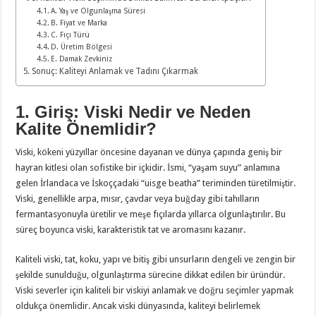
A. Yaş ve Olgunlaşma Süresi
B. Fiyat ve Marka
C. Fıçı Türü
D. Üretim Bölgesi
E. Damak Zevkiniz
Sonuç: Kaliteyi Anlamak ve Tadını Çıkarmak
1. Giriş: Viski Nedir ve Neden
Kalite Önemlidir?
Viski, kökeni yüzyıllar öncesine dayanan ve dünya çapında geniş bir
hayran kitlesi olan sofistike bir içkidir. İsmi, “yaşam suyu” anlamına
gelen İrlandaca ve İskoççadaki “uisge beatha” teriminden türetilmiştir.
Viski, genellikle arpa, mısır, çavdar veya buğday gibi tahılların
fermantasyonuyla üretilir ve meşe fıçılarda yıllarca olgunlaştırılır. Bu
süreç boyunca viski, karakteristik tat ve aromasını kazanır.
Kaliteli viski, tat, koku, yapı ve bitiş gibi unsurların dengeli ve zengin bir
şekilde sunulduğu, olgunlaştırma sürecine dikkat edilen bir üründür.
Viski severler için kaliteli bir viskiyi anlamak ve doğru seçimler yapmak
oldukça önemlidir. Ancak viski dünyasında, kaliteyi belirlemek