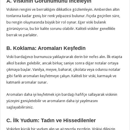
A. Viskinin Görünümünü İnceleyin
Viskinin rengini ve berraklığını dikkatlice gözlemleyin. Amberden altın
tonlarına kadar geniş bir renk yelpazesi bulunur. Fıçıda geçirilen süre,
bu rengin oluşmasında büyük bir rol oynar. Eğer viski bulanık
görünüyorsa, bu bir kalite sorunu olabilir. Kaliteli viskiler genellikle
berrak ve parlaktır.
B. Koklama: Aromaları Keşfedin
Viski bardağınızı burnunuza yaklaştırarak derin bir nefes alın. İlk etapta
alkol baskın gelebilir, ancak birkaç saniye sonra diğer notalar ortaya
çıkmaya başlar. Vanilya, meyve, baharat, çikolata veya odunsu notalar
gibi farklı aromaları keşfetmeye çalışın. Kaliteli bir viski, karmaşık ve
katmanlı aromalar sunar.
Aromaları daha iyi keşfetmek için bardağı hafifçe sallayarak viskinin
yüzeyini genişletebilir ve aromaların daha iyi yayılmasını
sağlayabilirsiniz.
C. İlk Yudum: Tadın ve Hissedilenler
Viskiden küçük bir yudum alın ve ağzınızda gezdirin. Viskiyi dilinizin