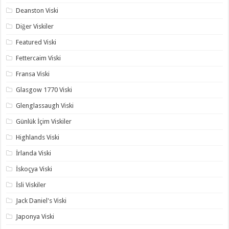
Deanston Viski
Diğer Viskiler
Featured Viski
Fettercaim Viski
Fransa Viski
Glasgow 1770 Viski
Glenglassaugh Viski
Günlük İçim Viskiler
Highlands Viski
İrlanda Viski
İskoçya Viski
İsli Viskiler
Jack Daniel's Viski
Japonya Viski