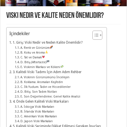
Viski Nedir ve Kalite Neden Önemlidir?
İçindekiler
1. Giriş: Viski Nedir ve Neden Kalite Önemlidir?
A. Renk ve Görünüm
B. Koku ve Aroma
C. Tat ve Damak
D. Bitiş (Aftertaste)
E. Viskinin Markası ve Kökeni
3. Kaliteli Viski Tadımı İçin Adım Adım Rehber
A. Viskinin Görünümünü İnceleyin
B. Koklama: Aromaları Keşfedin
C. İlk Yudum: Tadın ve Hissedilenler
D. Bitiş: Son Tadım Notları
E. Son Değerlendirme: Genel Kalite Analizi
4. Önde Gelen Kaliteli Viski Markaları
A. İskoçya Viski Markaları
B. İrlanda Viski Markaları
C. Amerikan Viski Markaları
D. Japon Viski Markaları
5. Kaliteli Viski Seçiminde Dikkat Edilmesi Gereken İpuçları