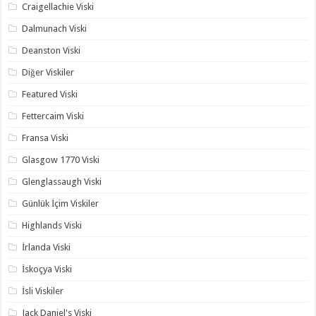
Craigellachie Viski
Dalmunach Viski
Deanston Viski
Diğer Viskiler
Featured Viski
Fettercaim Viski
Fransa Viski
Glasgow 1770 Viski
Glenglassaugh Viski
Günlük İçim Viskiler
Highlands Viski
İrlanda Viski
İskoçya Viski
İsli Viskiler
Jack Daniel's Viski