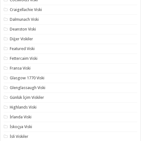
Craigellachie Viski
Dalmunach Viski
Deanston Viski
Diğer Viskiler
Featured Viski
Fettercaim Viski
Fransa Viski
Glasgow 1770 Viski
Glenglassaugh Viski
Günlük İçim Viskiler
Highlands Viski
İrlanda Viski
İskoçya Viski
İsli Viskiler