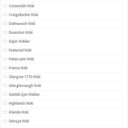
Cotswolds Viski
Craigellachie Viski
Dalmunach Viski
Deanston Viski
Diğer Viskiler
Featured Viski
Fettercaim Viski
Fransa Viski
Glasgow 1770 Viski
Glenglassaugh Viski
Günlük İçim Viskiler
Highlands Viski
İrlanda Viski
İskoçya Viski