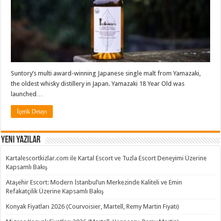
Suntory’s multi award-winning Japanese single malt from Yamazaki,
the oldest whisky distillery in Japan. Yamazaki 18 Year Old was
launched…
İçerik Detayı
Yeni Yazılar
Kartalescortkizlar.com ile Kartal Escort ve Tuzla Escort Deneyimi Üzerine
Kapsamlı Bakış
Ataşehir Escort: Modern İstanbul’un Merkezinde Kaliteli ve Emin
Refakatçilik Üzerine Kapsamlı Bakış
Konyak Fiyatları 2026 (Courvoisier, Martell, Remy Martin Fiyatı)