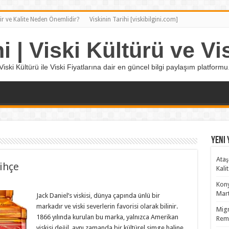
ir ve Kalite Neden Önemlidir?
Viskinin Tarihi [viskibilgini.com]
ni | Viski Kültürü ve Vis
Viski Kültürü ile Viski Fiyatlarına dair en güncel bilgi paylaşım platformu
Yeni 
Ataş
rihçe
Kali
Kony
Mart
Jack Daniel’s viskisi, dünya çapında ünlü bir
markadır ve viski severlerin favorisi olarak bilinir.
Migr
1866 yılında kurulan bu marka, yalnızca Amerikan
Remy
viskisi değil, aynı zamanda bir kültürel simge haline