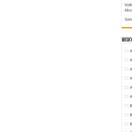
Votk
Abso
Günc
Wisky
A
A
A
A
A
A
B
B
B