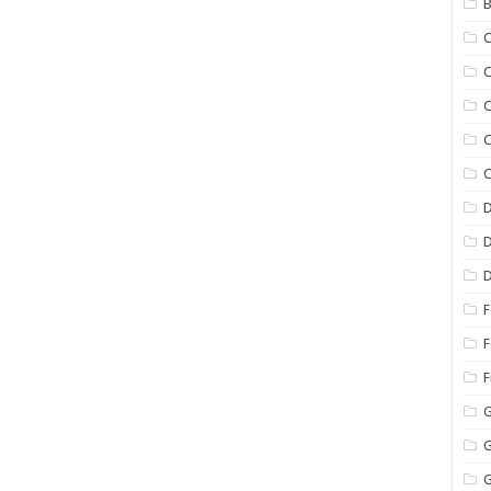
B
C
C
C
C
C
D
D
D
F
F
F
G
G
G