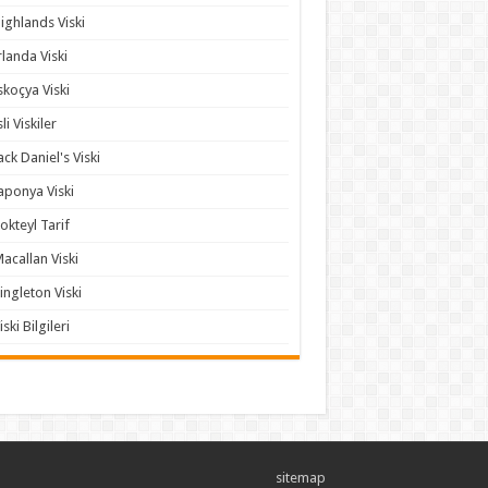
ighlands Viski
rlanda Viski
skoçya Viski
sli Viskiler
ack Daniel's Viski
aponya Viski
okteyl Tarif
acallan Viski
ingleton Viski
iski Bilgileri
sitemap