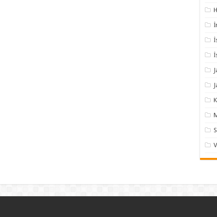
H
İ
İ
İ
J
J
K
M
S
V