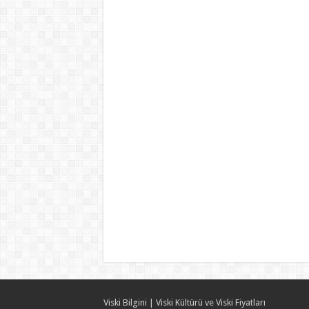
Viski Bilgini | Viski Kültürü ve Viski Fiyatları