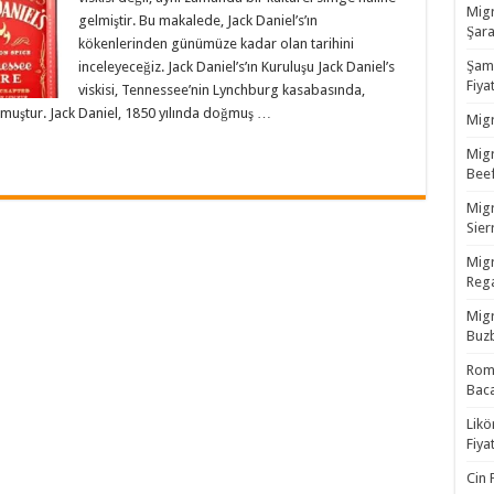
Migr
gelmiştir. Bu makalede, Jack Daniel’s’ın
Şara
kökenlerinden günümüze kadar olan tarihini
Şamp
inceleyeceğiz. Jack Daniel’s’ın Kuruluşu Jack Daniel’s
Fiyat
viskisi, Tennessee’nin Lynchburg kasabasında,
lmuştur. Jack Daniel, 1850 yılında doğmuş …
Migr
Migr
Beef
Migr
Sierr
Migr
Rega
Migr
Buzb
Rom 
Baca
Likö
Fiyat
Cin 