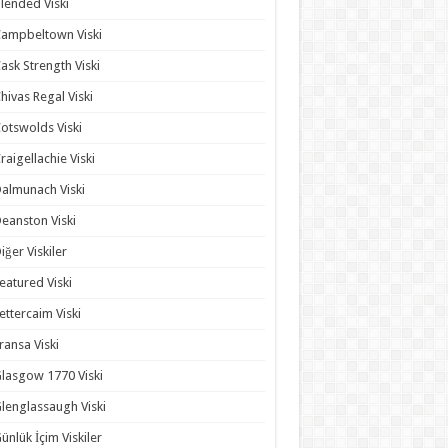
lended Viski
ampbeltown Viski
ask Strength Viski
hivas Regal Viski
otswolds Viski
raigellachie Viski
almunach Viski
eanston Viski
iğer Viskiler
eatured Viski
ettercaim Viski
ransa Viski
lasgow 1770 Viski
lenglassaugh Viski
ünlük İçim Viskiler