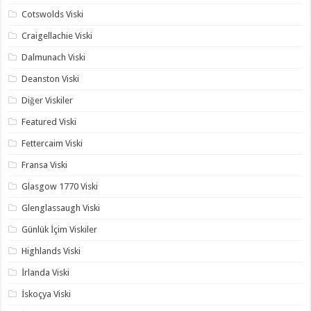
Cotswolds Viski
Craigellachie Viski
Dalmunach Viski
Deanston Viski
Diğer Viskiler
Featured Viski
Fettercaim Viski
Fransa Viski
Glasgow 1770 Viski
Glenglassaugh Viski
Günlük İçim Viskiler
Highlands Viski
İrlanda Viski
İskoçya Viski