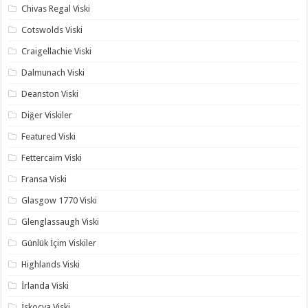
Chivas Regal Viski
Cotswolds Viski
Craigellachie Viski
Dalmunach Viski
Deanston Viski
Diğer Viskiler
Featured Viski
Fettercaim Viski
Fransa Viski
Glasgow 1770 Viski
Glenglassaugh Viski
Günlük İçim Viskiler
Highlands Viski
İrlanda Viski
İskoçya Viski