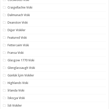
Craigellachie Viski
Dalmunach Viski
Deanston Viski
Diğer Viskiler
Featured Viski
Fettercaim Viski
Fransa Viski
Glasgow 1770 Viski
Glenglassaugh Viski
Günlük İçim Viskiler
Highlands Viski
İrlanda Viski
İskoçya Viski
İsli Viskiler