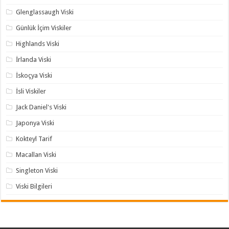
Glenglassaugh Viski
Günlük İçim Viskiler
Highlands Viski
İrlanda Viski
İskoçya Viski
İsli Viskiler
Jack Daniel's Viski
Japonya Viski
Kokteyl Tarif
Macallan Viski
Singleton Viski
Viski Bilgileri