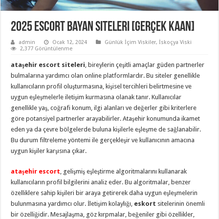
2025 Escort Bayan Siteleri [gerçek kaan]
admin
Ocak 12, 2024
Günlük İçim Viskiler
,
İskoçya Viski
2,377 Görüntülenme
ataşehir escort siteleri
, bireylerin çeşitli amaçlar güden partnerler
bulmalarına yardımcı olan online platformlardır. Bu siteler genellikle
kullanıcıların profil oluşturmasına, kişisel tercihleri belirtmesine ve
uygun eşleşmelerle iletişim kurmasına olanak tanır. Kullanıcılar
genellikle yaş, coğrafi konum, ilgi alanları ve değerler gibi kriterlere
göre potansiyel partnerler arayabilirler. Ataşehir konumunda ikamet
eden ya da çevre bölgelerde buluna kişilerle eşleşme de sağlanabilir.
Bu durum filtreleme yöntemi ile gerçekleşir ve kullanıcının amacına
uygun kişiler karşısına çıkar.
ataşehir escort
, gelişmiş eşleştirme algoritmalarını kullanarak
kullanıcıların profil bilgilerini analiz eder. Bu algoritmalar, benzer
özelliklere sahip kişileri bir araya getirerek daha uygun eşleşmelerin
bulunmasına yardımcı olur. İletişim kolaylığı,
eskort
sitelerinin önemli
bir özelliğidir. Mesajlaşma, göz kırpmalar, beğeniler gibi özellikler,