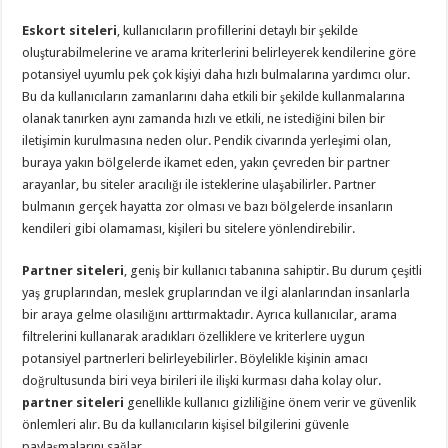
Eskort siteleri
, kullanıcıların profillerini detaylı bir şekilde
oluşturabilmelerine ve arama kriterlerini belirleyerek kendilerine göre
potansiyel uyumlu pek çok kişiyi daha hızlı bulmalarına yardımcı olur.
Bu da kullanıcıların zamanlarını daha etkili bir şekilde kullanmalarına
olanak tanırken aynı zamanda hızlı ve etkili, ne istediğini bilen bir
iletişimin kurulmasına neden olur. Pendik civarında yerleşimi olan,
buraya yakın bölgelerde ikamet eden, yakın çevreden bir partner
arayanlar, bu siteler aracılığı ile isteklerine ulaşabilirler. Partner
bulmanın gerçek hayatta zor olması ve bazı bölgelerde insanların
kendileri gibi olamaması, kişileri bu sitelere yönlendirebilir.
Partner siteleri
, geniş bir kullanıcı tabanına sahiptir. Bu durum çeşitli
yaş gruplarından, meslek gruplarından ve ilgi alanlarından insanlarla
bir araya gelme olasılığını arttırmaktadır. Ayrıca kullanıcılar, arama
filtrelerini kullanarak aradıkları özelliklere ve kriterlere uygun
potansiyel partnerleri belirleyebilirler. Böylelikle kişinin amacı
doğrultusunda biri veya birileri ile ilişki kurması daha kolay olur.
partner siteleri
genellikle kullanıcı gizliliğine önem verir ve güvenlik
önlemleri alır. Bu da kullanıcıların kişisel bilgilerini güvenle
paylaşmalarını sağlar.