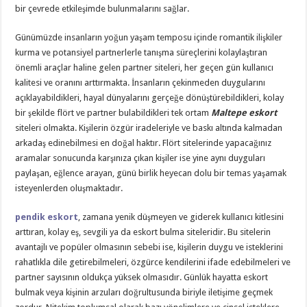
bir çevrede etkileşimde bulunmalarını sağlar.
Günümüzde insanların yoğun yaşam temposu içinde romantik ilişkiler
kurma ve potansiyel partnerlerle tanışma süreçlerini kolaylaştıran
önemli araçlar haline gelen partner siteleri, her geçen gün kullanıcı
kalitesi ve oranını arttırmakta. İnsanların çekinmeden duygularını
açıklayabildikleri, hayal dünyalarını gerçeğe dönüştürebildikleri, kolay
bir şekilde flört ve partner bulabildikleri tek ortam
Maltepe eskort
siteleri olmakta. Kişilerin özgür iradeleriyle ve baskı altında kalmadan
arkadaş edinebilmesi en doğal haktır. Flört sitelerinde yapacağınız
aramalar sonucunda karşınıza çıkan kişiler ise yine aynı duyguları
paylaşan, eğlence arayan, günü birlik heyecan dolu bir temas yaşamak
isteyenlerden oluşmaktadır.
pendik eskort
, zamana yenik düşmeyen ve giderek kullanıcı kitlesini
arttıran, kolay eş, sevgili ya da eskort bulma siteleridir. Bu sitelerin
avantajlı ve popüler olmasının sebebi ise, kişilerin duygu ve isteklerini
rahatlıkla dile getirebilmeleri, özgürce kendilerini ifade edebilmeleri ve
partner sayısının oldukça yüksek olmasıdır. Günlük hayatta eskort
bulmak veya kişinin arzuları doğrultusunda biriyle iletişime geçmek