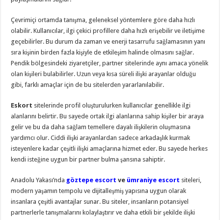
Çevrimiçi ortamda tanışma, geleneksel yöntemlere göre daha hızlı
olabilir. Kullanıcılar, ilgi çekici profillere daha hızlı erişebilir ve iletişime
geçebilirler. Bu durum da zaman ve enerji tasarrufu sağlamasının yanı
sıra kişinin birden fazla kişiyle de etkileşim halinde olmasını sağlar.
Pendik bölgesindeki ziyaretçiler, partner sitelerinde aynı amaca yönelik
olan kişileri bulabilirler. Uzun veya kısa süreli ilişki arayanlar olduğu
gibi, farklı amaçlar için de bu sitelerden yararlanılabilir.
Eskort
sitelerinde profil oluşturulurken kullanıcılar genellikle ilgi
alanlarını belirtir. Bu sayede ortak ilgi alanlarına sahip kişiler bir araya
gelir ve bu da daha sağlam temellere dayalı ilişkilerin oluşmasına
yardımcı olur. Ciddi ilişki arayanlardan sadece arkadaşlık kurmak
isteyenlere kadar çeşitli ilişki amaçlarına hizmet eder. Bu sayede herkes
kendi isteğine uygun bir partner bulma şansına sahiptir.
Anadolu Yakası’nda
göztepe escort
ve
ümraniye escort
siteleri,
modern yaşamın tempolu ve dijitalleşmiş yapısına uygun olarak
insanlara çeşitli avantajlar sunar. Bu siteler, insanların potansiyel
partnerlerle tanışmalarını kolaylaştırır ve daha etkili bir şekilde ilişki