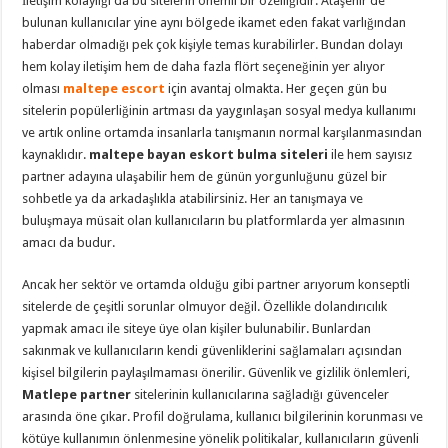
İletişim kolaylığı da bu sitelerin önemli bir özelliğidir. Ataşehir’de
bulunan kullanıcılar yine aynı bölgede ikamet eden fakat varlığından
haberdar olmadığı pek çok kişiyle temas kurabilirler. Bundan dolayı
hem kolay iletişim hem de daha fazla flört seçeneğinin yer alıyor
olması
maltepe escort
için avantaj olmakta. Her geçen gün bu
sitelerin popülerliğinin artması da yaygınlaşan sosyal medya kullanımı
ve artık online ortamda insanlarla tanışmanın normal karşılanmasından
kaynaklıdır.
maltepe bayan eskort bulma siteleri
ile hem sayısız
partner adayına ulaşabilir hem de günün yorgunluğunu güzel bir
sohbetle ya da arkadaşlıkla atabilirsiniz. Her an tanışmaya ve
buluşmaya müsait olan kullanıcıların bu platformlarda yer almasının
amacı da budur.
Ancak her sektör ve ortamda olduğu gibi partner arıyorum konseptli
sitelerde de çeşitli sorunlar olmuyor değil. Özellikle dolandırıcılık
yapmak amacı ile siteye üye olan kişiler bulunabilir. Bunlardan
sakınmak ve kullanıcıların kendi güvenliklerini sağlamaları açısından
kişisel bilgilerin paylaşılmaması önerilir. Güvenlik ve gizlilik önlemleri,
Matlepe partner
sitelerinin kullanıcılarına sağladığı güvenceler
arasında öne çıkar. Profil doğrulama, kullanıcı bilgilerinin korunması ve
kötüye kullanımın önlenmesine yönelik politikalar, kullanıcıların güvenli