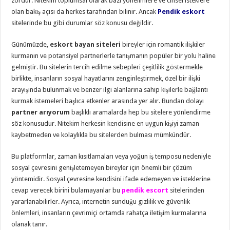
zordur. Nitekim toplumsal olarak bazı yönelimlere ve cinsel isteklere
olan bakış açısı da herkes tarafından bilinir. Ancak
Pendik eskort
sitelerinde bu gibi durumlar söz konusu değildir.
Günümüzde,
eskort bayan siteleri
bireyler için romantik ilişkiler
kurmanın ve potansiyel partnerlerle tanışmanın popüler bir yolu haline
gelmiştir. Bu sitelerin tercih edilme sebepleri çeşitlilik göstermekle
birlikte, insanların sosyal hayatlarını zenginleştirmek, özel bir ilişki
arayışında bulunmak ve benzer ilgi alanlarına sahip kişilerle bağlantı
kurmak istemeleri başlıca etkenler arasında yer alır. Bundan dolayı
partner arıyorum
başlıklı aramalarda hep bu sitelere yönlendirme
söz konusudur. Nitekim herkesin kendisine en uygun kişiyi zaman
kaybetmeden ve kolaylıkla bu sitelerden bulması mümkündür.
Bu platformlar, zaman kısıtlamaları veya yoğun iş temposu nedeniyle
sosyal çevresini genişletemeyen bireyler için önemli bir çözüm
yöntemidir. Sosyal çevresine kendisini ifade edemeyen ve isteklerine
cevap verecek birini bulamayanlar bu
pendik escort
sitelerinden
yararlanabilirler. Ayrıca, internetin sunduğu gizlilik ve güvenlik
önlemleri, insanların çevrimiçi ortamda rahatça iletişim kurmalarına
olanak tanır.