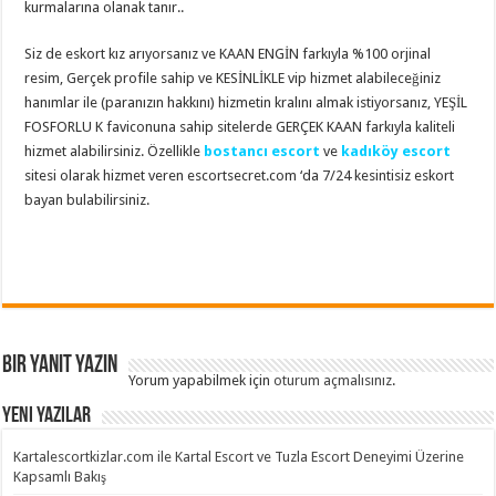
kurmalarına olanak tanır..
Siz de eskort kız arıyorsanız ve KAAN ENGİN farkıyla %100 orjinal
resim, Gerçek profile sahip ve KESİNLİKLE vip hizmet alabileceğiniz
hanımlar ile (paranızın hakkını) hizmetin kralını almak istiyorsanız, YEŞİL
FOSFORLU K faviconuna sahip sitelerde GERÇEK KAAN farkıyla kaliteli
hizmet alabilirsiniz. Özellikle
bostancı escort
ve
kadıköy escort
sitesi olarak hizmet veren escortsecret.com ‘da 7/24 kesintisiz eskort
bayan bulabilirsiniz.
Bir yanıt yazın
Yorum yapabilmek için
oturum açmalısınız
.
Yeni Yazılar
Kartalescortkizlar.com ile Kartal Escort ve Tuzla Escort Deneyimi Üzerine
Kapsamlı Bakış