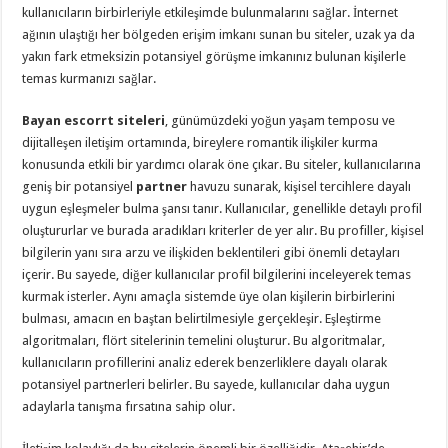
kullanıcıların birbirleriyle etkileşimde bulunmalarını sağlar. İnternet
ağının ulaştığı her bölgeden erişim imkanı sunan bu siteler, uzak ya da
yakın fark etmeksizin potansiyel görüşme imkanınız bulunan kişilerle
temas kurmanızı sağlar.
Bayan escorrt siteleri
, günümüzdeki yoğun yaşam temposu ve
dijitalleşen iletişim ortamında, bireylere romantik ilişkiler kurma
konusunda etkili bir yardımcı olarak öne çıkar. Bu siteler, kullanıcılarına
geniş bir potansiyel
partner
havuzu sunarak, kişisel tercihlere dayalı
uygun eşleşmeler bulma şansı tanır. Kullanıcılar, genellikle detaylı profil
oluştururlar ve burada aradıkları kriterler de yer alır. Bu profiller, kişisel
bilgilerin yanı sıra arzu ve ilişkiden beklentileri gibi önemli detayları
içerir. Bu sayede, diğer kullanıcılar profil bilgilerini inceleyerek temas
kurmak isterler. Aynı amaçla sistemde üye olan kişilerin birbirlerini
bulması, amacın en baştan belirtilmesiyle gerçekleşir. Eşleştirme
algoritmaları, flört sitelerinin temelini oluşturur. Bu algoritmalar,
kullanıcıların profillerini analiz ederek benzerliklere dayalı olarak
potansiyel partnerleri belirler. Bu sayede, kullanıcılar daha uygun
adaylarla tanışma fırsatına sahip olur.