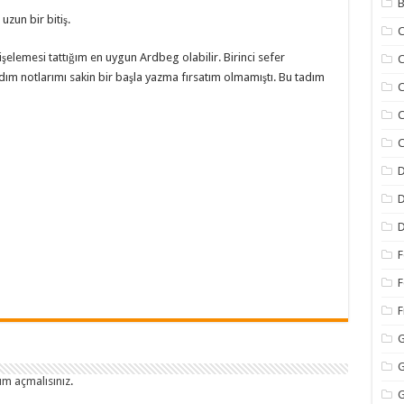
B
uzun bir bitiş.
C
işelemesi tattığım en uygun Ardbeg olabilir. Birinci sefer
C
ım notlarımı sakin bir başla yazma fırsatım olmamıştı. Bu tadım
C
C
C
D
D
D
F
F
F
G
G
um açmalısınız
.
G