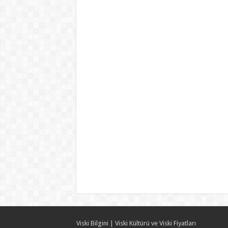
Viski Bilgini | Viski Kültürü ve Viski Fiyatları