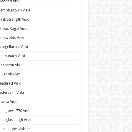
lended Viski
ampbeltown Viski
ask Strength Viski
hivas Regal Viski
otswolds Viski
raigellachie Viski
almunach Viski
eanston Viski
iğer Viskiler
eatured Viski
ettercaim Viski
ransa Viski
lasgow 1770 Viski
lenglassaugh Viski
ünlük İçim Viskiler