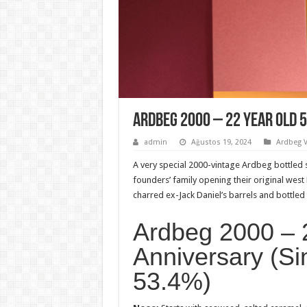
Ardbeg 2000 – 22 Year Old 
admin
Ağustos 19, 2024
Ardbeg V
A very special 2000-vintage Ardbeg bottled s
founders’ family opening their original west
charred ex-Jack Daniel’s barrels and bottled
Ardbeg 2000 – 
Anniversary (Si
53.4%)