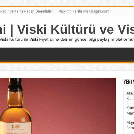
 Nedir ve Kalite Neden Önemlidir?
Viskinin Tarihi [viskibilgini.com]
ni | Viski Kültürü ve Vis
Viski Kültürü ile Viski Fiyatlarına dair en güncel bilgi paylaşım platformu
Yeni 
Ataş
Kali
Kony
Mart
Migr
Remy