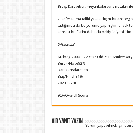
Bitiş:
Karabiber, meyankökü ve is notaları ile 
2. sefer tatma talihi yakaladığım bu Ardbeg ş
tattığımda da bu yorumu yapmıştım ancak tad
sonrası bu fikrim daha da pekişti diyebilirim.
04052023
Ardbeg 2000 – 22 Year Old 50th Anniversary
Burun/Nose
92%
Damak/Palate
93%
Bitiş/Finish
91%
2023-06-10
92
%
Overall Score
Bir yanıt yazın
Yorum yapabilmek için
otur