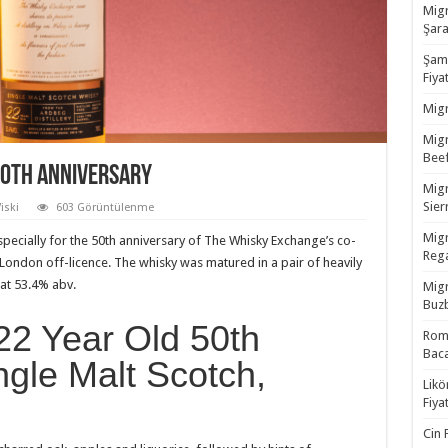
Migr
Şara
Şamp
Fiyat
Migr
Migr
Beef
50th Anniversary
Migr
Sierr
iski
603 Görüntülenme
Migr
pecially for the 50th anniversary of The Whisky Exchange’s co-
Rega
 London off-licence. The whisky was matured in a pair of heavily
 at 53.4% abv.
Migr
Buzb
22 Year Old 50th
Rom 
Baca
ngle Malt Scotch,
Likö
Fiyat
Cin 