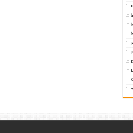
H
İ
İ
İ
J
J
K
M
S
V