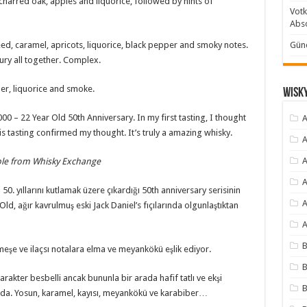
charred oak, apples and liquorice, followed by hints of
Votk
Abso
eed, caramel, apricots, liquorice, black pepper and smoky notes.
Günc
ury all together. Complex.
er, liquorice and smoke.
Wisky
00 – 22 Year Old 50th Anniversary. In my first tasting, I thought
A
his tasting confirmed my thought. It’s truly a amazing whisky.
A
A
able from
Whisky Exchange
A
0. yıllarını kutlamak üzere çıkardığı 50th anniversary serisinin
A
d, ağır kavrulmuş eski Jack Daniel’s fıçılarında olgunlaştıktan
A
B
eşe ve ilaçsı notalara elma ve meyankökü eşlik ediyor.
B
arakter besbelli ancak bununla bir arada hafif tatlı ve ekşi
B
ıda. Yosun, karamel, kayısı, meyankökü ve karabiber…