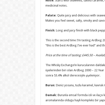
Nose:
Starts with seaweed, salted caramel, 
medicinal notes.
Palate:
Quite juicy and delicious with seaw
Makes you feel sweet, salty, smoky and savo
Finish:
Long and juicy finish with black pepp
This is the second time I’m tasting Ardbeg 20
“this is the best Ardbeg I’ve ever had” and t
Price at the time of tasting: £445.50 – Avail
The Whisky Exchange’in kurucularının daldaki 5
üyelerinden biri olan Ardbeg 2000 – 22 Year Ol
sonra 53.4% alkol derecesiyle şişeleniyor.
Burun:
Deniz yosunu, tuzlu karamel, kavruk m
Damak:
Burunla emsal formda isli ve ilaçsı k
aromalarında olduğu hayli kompleks bir yap