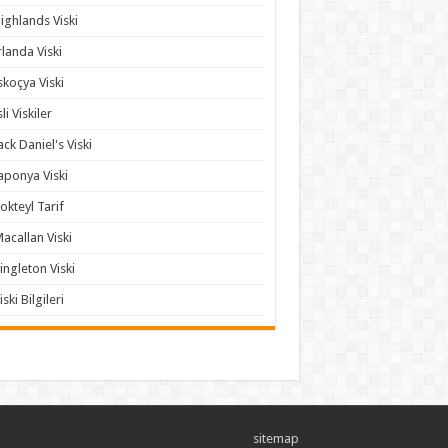
ighlands Viski
rlanda Viski
skoçya Viski
sli Viskiler
ack Daniel's Viski
aponya Viski
okteyl Tarif
acallan Viski
ingleton Viski
iski Bilgileri
sitemap