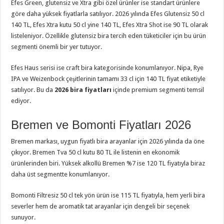
Efes Green, glutensiz ve Xtra gibi özel ürünler ise standart ürünlere
göre daha yüksek fiyatlarla satılıyor. 2026 yılında Efes Glutensiz 50 cl
140 TL, Efes Xtra kutu 50 cl yine 140 TL, Efes Xtra Shot ise 90 TL olarak
listeleniyor. Özellikle glutensiz bira tercih eden tüketiciler için bu ürün
segmenti önemli bir yer tutuyor.
Efes Haus serisi ise craft bira kategorisinde konumlanıyor. Nipa, Rye
IPA ve Weizenbock çeşitlerinin tamamı 33 cl için 140 TL fiyat etiketiyle
satılıyor. Bu da
2026 bira fiyatları
içinde premium segmenti temsil
ediyor.
Bremen ve Bomonti Fiyatları 2026
Bremen markası, uygun fiyatlı bira arayanlar için 2026 yılında da öne
çıkıyor. Bremen Tva 50 cl kutu 80 TL ile listenin en ekonomik
ürünlerinden biri. Yüksek alkollü Bremen %7 ise 120 TL fiyatıyla biraz
daha üst segmentte konumlanıyor.
Bomonti Filtresiz 50 cl tek yön ürün ise 115 TL fiyatıyla, hem yerli bira
severler hem de aromatik tat arayanlar için dengeli bir seçenek
sunuyor.