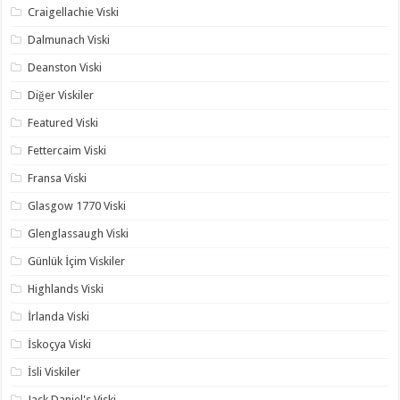
Craigellachie Viski
Dalmunach Viski
Deanston Viski
Diğer Viskiler
Featured Viski
Fettercaim Viski
Fransa Viski
Glasgow 1770 Viski
Glenglassaugh Viski
Günlük İçim Viskiler
Highlands Viski
İrlanda Viski
İskoçya Viski
İsli Viskiler
Jack Daniel's Viski