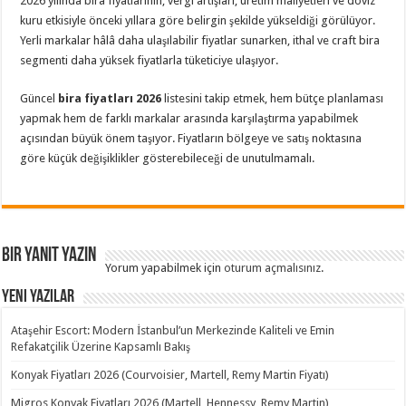
2026 yılında bira fiyatlarının; vergi artışları, üretim maliyetleri ve döviz
kuru etkisiyle önceki yıllara göre belirgin şekilde yükseldiği görülüyor.
Yerli markalar hâlâ daha ulaşılabilir fiyatlar sunarken, ithal ve craft bira
segmenti daha yüksek fiyatlarla tüketiciye ulaşıyor.
Güncel
bira fiyatları 2026
listesini takip etmek, hem bütçe planlaması
yapmak hem de farklı markalar arasında karşılaştırma yapabilmek
açısından büyük önem taşıyor. Fiyatların bölgeye ve satış noktasına
göre küçük değişiklikler gösterebileceği de unutulmamalı.
Bir yanıt yazın
Yorum yapabilmek için
oturum açmalısınız
.
Yeni Yazılar
Ataşehir Escort: Modern İstanbul’un Merkezinde Kaliteli ve Emin
Refakatçilik Üzerine Kapsamlı Bakış
Konyak Fiyatları 2026 (Courvoisier, Martell, Remy Martin Fiyatı)
Migros Konyak Fiyatları 2026 (Martell, Hennessy, Remy Martin)