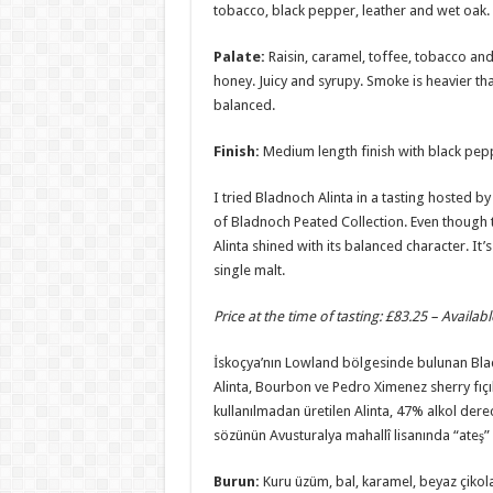
tobacco, black pepper, leather and wet oak.
Palate:
Raisin, caramel, toffee, tobacco a
honey. Juicy and syrupy. Smoke is heavier th
balanced.
Finish:
Medium length finish with black pep
I tried Bladnoch Alinta in a tasting hosted 
of Bladnoch Peated Collection. Even though 
Alinta shined with its balanced character. It
single malt.
Price at the time of tasting: £83.25 – Availa
İskoçya’nın Lowland bölgesinde bulunan Blad
Alinta, Bourbon ve Pedro Ximenez sherry fıçıla
kullanılmadan üretilen Alinta, 47% alkol dere
sözünün Avusturalya mahallî lisanında “ateş” 
Burun
:
Kuru üzüm, bal, karamel, beyaz çikolat