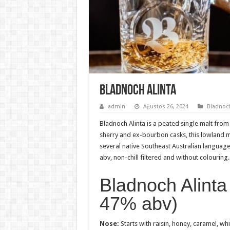
Bladnoch Alinta
admin
Ağustos 26, 2024
Bladnoch
Bladnoch Alinta is a peated single malt fro
sherry and ex-bourbon casks, this lowland m
several native Southeast Australian languages
abv, non-chill filtered and without colouring.
Bladnoch Alinta
47% abv)
Nose:
Starts with raisin, honey, caramel, w