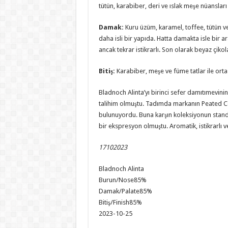
tütün, karabiber, deri ve ıslak meşe nüansları 
Damak
:
Kuru üzüm, karamel, toffee, tütün ve 
daha isli bir yapıda. Hatta damakta isle bir a
ancak tekrar istikrarlı. Son olarak beyaz çiko
Bitiş
:
Karabiber, meşe ve füme tatlar ile orta 
Bladnoch Alinta’yı birinci sefer damıtımevinin
talihim olmuştu. Tadımda markanın Peated Col
bulunuyordu. Buna karşın koleksiyonun standart
bir ekspresyon olmuştu. Aromatik, istikrarlı ve 
17102023
Bladnoch Alinta
Burun/Nose
85%
Damak/Palate
85%
Bitiş/Finish
85%
2023-10-25