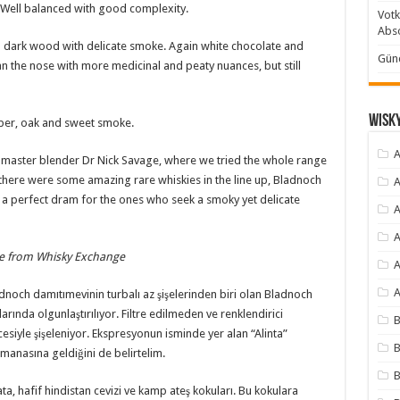
 Well balanced with good complexity.
Votk
Abso
nd dark wood with delicate smoke. Again white chocolate and
Günc
an the nose with more medicinal and peaty nuances, but still
Wisky
per, oak and sweet smoke.
A
by master blender Dr Nick Savage, where we tried the whole range
there were some amazing rare whiskies in the line up, Bladnoch
A
’s a perfect dram for the ones who seek a smoky yet delicate
A
A
ble from
Whisky Exchange
A
A
noch damıtımevinin turbalı az şişelerinden biri olan Bladnoch
rında olgunlaştırılıyor. Filtre edilmeden ve renklendirici
B
cesiyle şişeleniyor. Ekspresyonun isminde yer alan “Alinta”
B
manasına geldiğini de belirtelim.
B
a, hafif hindistan cevizi ve kamp ateş kokuları. Bu kokulara