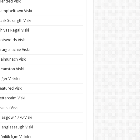
lended Viski
ampbeltown Viski
ask Strength Viski
hivas Regal Viski
otswolds Viski
raigellachie Viski
almunach Viski
eanston Viski
iğer Viskiler
eatured Viski
ettercaim Viski
ransa Viski
lasgow 1770 Viski
lenglassaugh Viski
ünlük İçim Viskiler