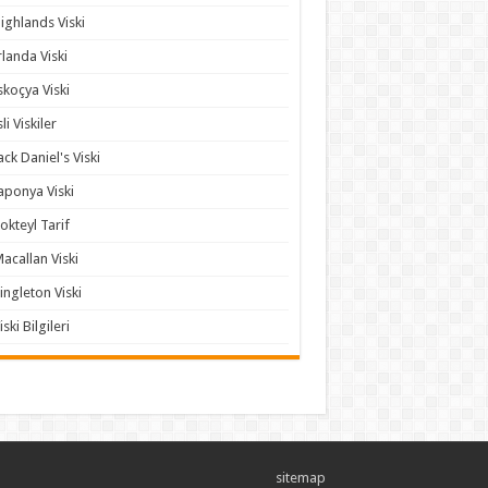
ighlands Viski
rlanda Viski
skoçya Viski
sli Viskiler
ack Daniel's Viski
aponya Viski
okteyl Tarif
acallan Viski
ingleton Viski
iski Bilgileri
sitemap