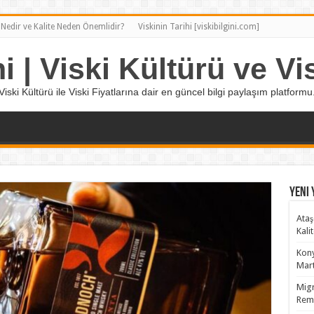
 Nedir ve Kalite Neden Önemlidir?
Viskinin Tarihi [viskibilgini.com]
ni | Viski Kültürü ve Vis
Viski Kültürü ile Viski Fiyatlarına dair en güncel bilgi paylaşım platformu
Yeni 
Ataş
Kali
Kony
Mart
Migr
Remy