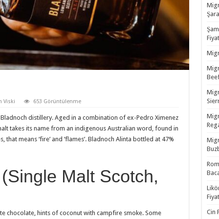
Migr
Şara
Şamp
Fiyat
Migr
Migr
Beef
Migr
Sierr
 Viski
653 Görüntülenme
Migr
m Bladnoch distillery. Aged in a combination of ex-Pedro Ximenez
Rega
alt takes its name from an indigenous Australian word, found in
, that means ‘fire’ and ‘flames’. Bladnoch Alinta bottled at 47%
Migr
Buzb
Rom 
 (Single Malt Scotch,
Baca
Likö
Fiyat
Cin 
hite chocolate, hints of coconut with campfire smoke. Some