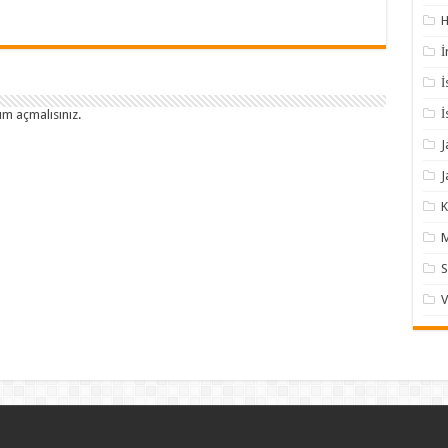
H
İ
İ
İ
um açmalısınız
.
J
J
K
M
S
V