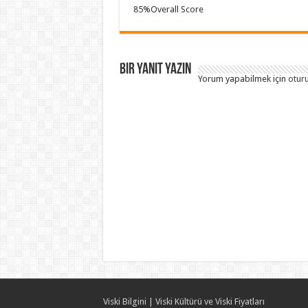
85
%
Overall Score
Bir yanıt yazın
Yorum yapabilmek için
otur
Viski Bilgini | Viski Kültürü ve Viski Fiyatları