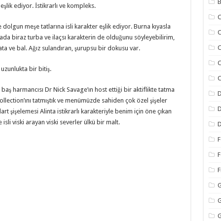
B
eşlik ediyor. İstikrarlı ve kompleks.
C
dolgun meşe tatlarına isli karakter eşlik ediyor. Burna kıyasla
C
rada biraz turba ve ilaçsı karakterin de olduğunu söyleyebilirim,
C
lata ve bal. Ağız sulandıran, şurupsu bir dokusu var.
C
uzunlukta bir bitiş.
C
 baş harmancısı Dr Nick Savage’ın host ettiği bir aktiflikte tatma
D
lection’ını tatmıştık ve menümüzde sahiden çok özel şişeler
D
 şişelemesi Alinta istikrarlı karakteriyle benim için öne çıkan
isli viski arayan viski severler ülkü bir malt.
D
F
F
F
G
G
G