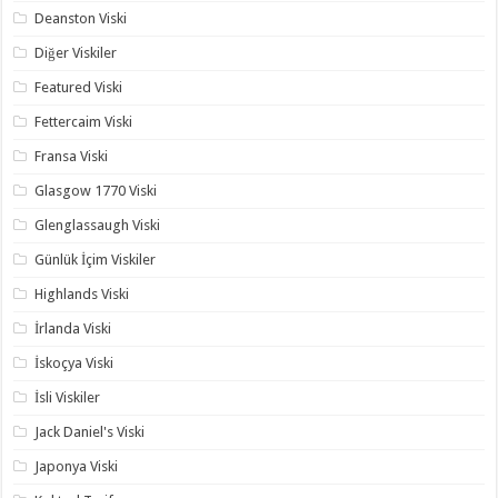
Deanston Viski
Diğer Viskiler
Featured Viski
Fettercaim Viski
Fransa Viski
Glasgow 1770 Viski
Glenglassaugh Viski
Günlük İçim Viskiler
Highlands Viski
İrlanda Viski
İskoçya Viski
İsli Viskiler
Jack Daniel's Viski
Japonya Viski