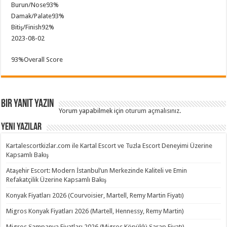
Burun/Nose
93%
Damak/Palate
93%
Bitiş/Finish
92%
2023-08-02
93
%
Overall Score
Bir yanıt yazın
Yorum yapabilmek için
oturum açmalısınız
.
Yeni Yazılar
Kartalescortkizlar.com ile Kartal Escort ve Tuzla Escort Deneyimi Üzerine
Kapsamlı Bakış
Ataşehir Escort: Modern İstanbul’un Merkezinde Kaliteli ve Emin
Refakatçilik Üzerine Kapsamlı Bakış
Konyak Fiyatları 2026 (Courvoisier, Martell, Remy Martin Fiyatı)
Migros Konyak Fiyatları 2026 (Martell, Hennessy, Remy Martin)
Migros Şampanya Fiyatları 2026 (Migros Köpüklü Şarap Fiyatı)