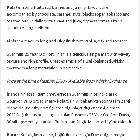
Palate:
Stone fruits, red berries and jammy flavours are
accompanied by chocolate, caramel, nuts, blackpepper, tobacco and
toasted oak. Initially quite sweet and juicy, dryness comes after it.
Mouth-coating, delicious.
Finish:
A medium long and juicy finish with vanilla, oak and tobacco.
Bushmills 25 Year Old Port Finish is a delicious single malt with velvety
texture and rich profile. Great example of a well-balanced whisky
event with a long maturation in port casks.
Price at the time of tasting: £790 – Available from Whisky Exchange
İrlanda’nın esaslı damıtımevlerinden Bushmills’in birinci olarak
Bourbon ve Oloroso sherry fıçılarda 4 yıl beklettikten sonra tam 21 yıl
birinci dolum ruby port fıçılarda olgunlaştırdığı ender şişelemesi.
2023’ün Şubat ayında satışa sunulan Bushmills 25 Year Old Port Finish,
30 yıllık şişelemeyle birlikte Bushmills’in Single Malt portföyüne eklendi.
Burun
:
Şeftali, kırmızı erik, böğürtlen üzere güçlü ve dolgun meyve