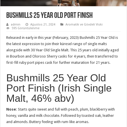
Bushmills 25 Year Old Port Finish
admin
Ağustos 21, 2024
Aromatik ve Gövdeli Viski
595 Görüntülenme
Released in early in this year (February, 2023) Bushmills 25 Year Old is
the latest expression to join their küresel range of single malts
alongside with 30 Year Old Single Malt. This 25 years old initially aged
in Bourbon and Oloroso Sherry casks for 4 years, then transferred to
first-fill ruby port pipes cask for further maturation for 21 years.
Bushmills 25 Year Old
Port Finish (Irish Single
Malt, 46% abv)
Nose:
Starts quite sweet and full with peach, plum, blackberry with
honey, vanilla and milk chocolate. Followed by toasted oak, leather
and almonds. Buttery feeling with rum-like aromas.