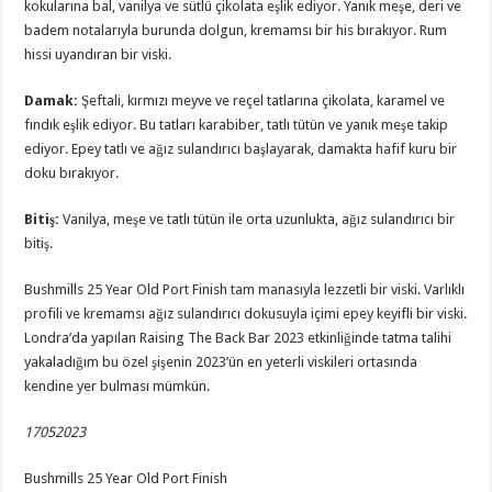
kokularına bal, vanilya ve sütlü çikolata eşlik ediyor. Yanık meşe, deri ve
badem notalarıyla burunda dolgun, kremamsı bir his bırakıyor. Rum
hissi uyandıran bir viski.
Damak
:
Şeftali, kırmızı meyve ve reçel tatlarına çikolata, karamel ve
fındık eşlik ediyor. Bu tatları karabiber, tatlı tütün ve yanık meşe takip
ediyor. Epey tatlı ve ağız sulandırıcı başlayarak, damakta hafif kuru bir
doku bırakıyor.
Bitiş
:
Vanilya, meşe ve tatlı tütün ile orta uzunlukta, ağız sulandırıcı bir
bitiş.
Bushmills 25 Year Old Port Finish tam manasıyla lezzetli bir viski. Varlıklı
profili ve kremamsı ağız sulandırıcı dokusuyla içimi epey keyifli bir viski.
Londra’da yapılan Raising The Back Bar 2023 etkinliğinde tatma talihi
yakaladığım bu özel şişenin 2023’ün en yeterli viskileri ortasında
kendine yer bulması mümkün.
17052023
Bushmills 25 Year Old Port Finish