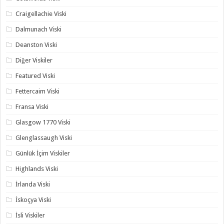
Craigellachie Viski
Dalmunach Viski
Deanston Viski
Diğer Viskiler
Featured Viski
Fettercaim Viski
Fransa Viski
Glasgow 1770 Viski
Glenglassaugh Viski
Günlük İçim Viskiler
Highlands Viski
İrlanda Viski
İskoçya Viski
İsli Viskiler