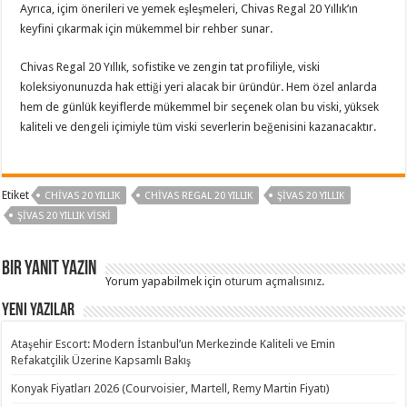
Ayrıca, içim önerileri ve yemek eşleşmeleri, Chivas Regal 20 Yıllık’ın
keyfini çıkarmak için mükemmel bir rehber sunar.
Chivas Regal 20 Yıllık, sofistike ve zengin tat profiliyle, viski
koleksiyonunuzda hak ettiği yeri alacak bir üründür. Hem özel anlarda
hem de günlük keyiflerde mükemmel bir seçenek olan bu viski, yüksek
kaliteli ve dengeli içimiyle tüm viski severlerin beğenisini kazanacaktır.
Etiket
CHIVAS 20 YILLIK
CHIVAS REGAL 20 YILLIK
ŞIVAS 20 YILLIK
ŞIVAS 20 YILLIK VISKI
Bir yanıt yazın
Yorum yapabilmek için
oturum açmalısınız
.
Yeni Yazılar
Ataşehir Escort: Modern İstanbul’un Merkezinde Kaliteli ve Emin
Refakatçilik Üzerine Kapsamlı Bakış
Konyak Fiyatları 2026 (Courvoisier, Martell, Remy Martin Fiyatı)