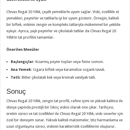
Chivas Regal 20 Yıllık, çeşitli yemeklerle uyum sağlar. Viski, özellikle et
yemekleri, peynirler ve tatlılarla iyi bir uyum gösterir. Örneğin, kaliteli
bir biftek, viskinin zengin ve kompleks tatlarıyla mükemmel bir şekilde
eşleşir. Ayrıca, yaşlı peynirler ve çikolatalı tatlılar da Chivas Regal 20
Yıllık’ın tat profilini tamamlar.
Önerilen Menüler
Başlangıçlar:
Kızarmış peynir topları veya füme somon.
Ana Yemek:
Izgara biftek veya karamelize soğanlı tavuk.
Tatlı:
Bitter çikolatalı kek veya kremalı vanilyalı tatlı.
Sonuç
Chivas Regal 20 Yıllık, zengin tat profili, rafine içimi ve yüksek kalitesi ile
dünya çapında prestijli bir İskoç viskisi olarak öne çıkar. Tarihçesi,
üretim süreci ve tat özellikleri ile Chivas Regal 20 Yıllık, viski severler için
özel bir deneyim sunar. Yüksek kaliteli malzemeler, titiz harmanlama ve
uzun olgunlaşma süreci, viskinin karakteristik özelliklerini oluşturur.