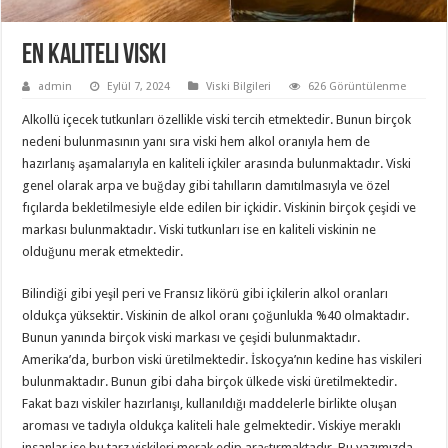
En Kaliteli Viski
admin
Eylül 7, 2024
Viski Bilgileri
626 Görüntülenme
Alkollü içecek tutkunları özellikle viski tercih etmektedir. Bunun birçok
nedeni bulunmasının yanı sıra viski hem alkol oranıyla hem de
hazırlanış aşamalarıyla en kaliteli içkiler arasında bulunmaktadır. Viski
genel olarak arpa ve buğday gibi tahılların damıtılmasıyla ve özel
fıçılarda bekletilmesiyle elde edilen bir içkidir. Viskinin birçok çeşidi ve
markası bulunmaktadır. Viski tutkunları ise en kaliteli viskinin ne
olduğunu merak etmektedir.
Bilindiği gibi yeşil peri ve Fransız likörü gibi içkilerin alkol oranları
oldukça yüksektir. Viskinin de alkol oranı çoğunlukla %40 olmaktadır.
Bunun yanında birçok viski markası ve çeşidi bulunmaktadır.
Amerika’da, burbon viski üretilmektedir. İskoçya’nın kedine has viskileri
bulunmaktadır. Bunun gibi daha birçok ülkede viski üretilmektedir.
Fakat bazı viskiler hazırlanışı, kullanıldığı maddelerle birlikte oluşan
aroması ve tadıyla oldukça kaliteli hale gelmektedir. Viskiye meraklı
insanlar ise bu tarz viskileri merak edip araştırmaktadır. Bu yazımızda