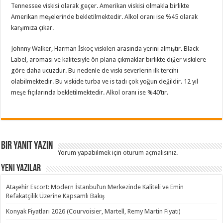
Tennessee viskisi olarak geçer. Amerikan viskisi olmakla birlikte
Amerikan meşelerinde bekletilmektedir. Alkol oranı ise %45 olarak
karşımıza çıkar.
Johnny Walker, Harman İskoç viskileri arasında yerini almıştır. Black
Label, aroması ve kalitesiyle ön plana çıkmaklar birlikte diğer viskilere
göre daha ucuzdur. Bu nedenle de viski severlerin ilk tercihi
olabilmektedir. Bu viskide turba ve is tadı çok yoğun değildir. 12 yıl
meşe fıçılarında bekletilmektedir. Alkol oranı ise %40’tır.
Bir yanıt yazın
Yorum yapabilmek için
oturum açmalısınız
.
Yeni Yazılar
Ataşehir Escort: Modern İstanbul’un Merkezinde Kaliteli ve Emin
Refakatçilik Üzerine Kapsamlı Bakış
Konyak Fiyatları 2026 (Courvoisier, Martell, Remy Martin Fiyatı)