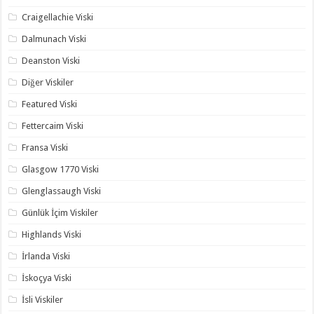
Craigellachie Viski
Dalmunach Viski
Deanston Viski
Diğer Viskiler
Featured Viski
Fettercaim Viski
Fransa Viski
Glasgow 1770 Viski
Glenglassaugh Viski
Günlük İçim Viskiler
Highlands Viski
İrlanda Viski
İskoçya Viski
İsli Viskiler