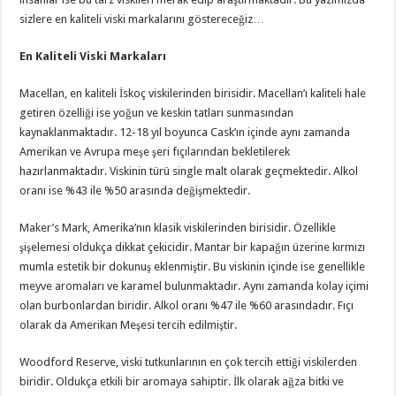
sizlere en kaliteli viski markalarını göstereceğiz…
En Kaliteli Viski Markaları
Macellan, en kaliteli İskoç viskilerinden birisidir. Macellan’ı kaliteli hale
getiren özelliği ise yoğun ve keskin tatları sunmasından
kaynaklanmaktadır. 12-18 yıl boyunca Cask’ın içinde aynı zamanda
Amerikan ve Avrupa meşe şeri fıçılarından bekletilerek
hazırlanmaktadır. Viskinin türü single malt olarak geçmektedir. Alkol
oranı ise %43 ile %50 arasında değişmektedir.
Maker’s Mark, Amerika’nın klasik viskilerinden birisidir. Özellikle
şişelemesi oldukça dikkat çekicidir. Mantar bir kapağın üzerine kırmızı
mumla estetik bir dokunuş eklenmiştir. Bu viskinin içinde ise genellikle
meyve aromaları ve karamel bulunmaktadır. Aynı zamanda kolay içimi
olan burbonlardan biridir. Alkol oranı %47 ile %60 arasındadır. Fıçı
olarak da Amerikan Meşesi tercih edilmiştir.
Woodford Reserve, viski tutkunlarının en çok tercih ettiği viskilerden
biridir. Oldukça etkili bir aromaya sahiptir. İlk olarak ağza bitki ve