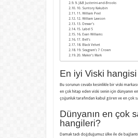
9. J&B Justerini-and-Brooks
10. Suntory Kakubin
11. William Peel
12. William Lawson
13. Dewar’s
15. Label 5
16. Evan Williams
17. Bell’s
18. Black Velvet
19. Seagram’s 7 Crown
20. Maker’s Mark
En iyi Viski hangisi
Bu sorunun cevabı kesinlikle bir viski markas
en çok hitap eden viski senin için dünyanın e
çoğunluk tarafından kabul gören ve en çok sa
Dünyanın en çok sa
hangileri?
Damak tadı doğduğumuz ülke ile de bağlantılı