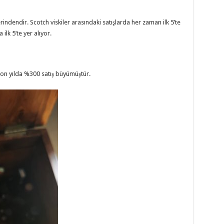
erindendir. Scotch viskiler arasındaki satışlarda her zaman ilk 5’te
 ilk 5’te yer alıyor.
 on yılda %300 satış büyümüştür.