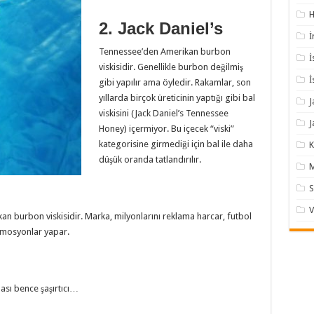
H
2. Jack Daniel’s
İ
Tennessee’den Amerikan burbon
İ
viskisidir. Genellikle burbon değilmiş
İ
gibi yapılır ama öyledir. Rakamlar, son
yıllarda birçok üreticinin yaptığı gibi bal
J
viskisini (Jack Daniel’s Tennessee
J
Honey) içermiyor. Bu içecek “viski”
kategorisine girmediği için bal ile daha
K
düşük oranda tatlandırılır.
M
S
V
an burbon viskisidir. Marka, milyonlarını reklama harcar, futbol
romosyonlar yapar.
ası bence şaşırtıcı…