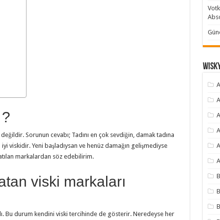
Votk
Abso
Günc
Wisky
A
A
 ?
A
A
ı değildir. Sorunun cevabı; Tadını en çok sevdiğin, damak tadına
n iyi viskidir. Yeni başladıysan ve henüz damağın gelişmediyse
A
tılan markalardan söz edebilirim.
A
B
tan viski markaları
B
B
. Bu durum kendini viski tercihinde de gösterir. Neredeyse her