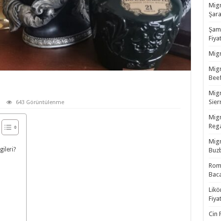
Migr
Şara
Şamp
Fiyat
Migr
Migr
Beef
Migr
Sierr
643 Görüntülenme
Migr
Rega
Migr
ileri?
Buzb
Rom 
Baca
Likö
Fiyat
Cin 