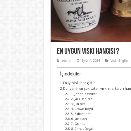
En uygun viski hangisi ?
admin
Eylül 4, 2024
Viski Bilgileri
İçindekiler
En iyi Viski hangisi ?
Dünyanın en çok satan viski markaları hang
1. Johnnie Walker
2. Jack Daniel’s
3. Jim BIM
4. Crown Royal
5. Ballantine’s
6. Jameson
7. Grant’s
8. Chivas Regal