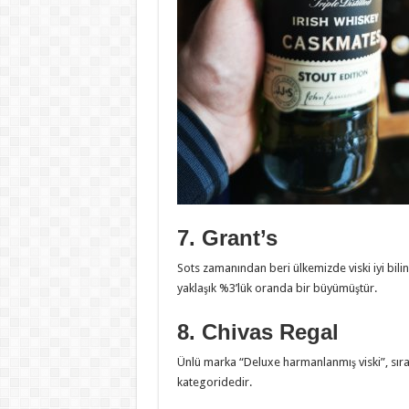
7. Grant’s
Sots zamanından beri ülkemizde viski iyi bilinm
yaklaşık %3’lük oranda bir büyümüştür.
8. Chivas Regal
Ünlü marka “Deluxe harmanlanmış viski”, sır
kategoridedir.