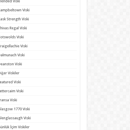
lended Viski
ampbeltown Viski
ask Strength Viski
hivas Regal Viski
otswolds Viski
raigellachie Viski
almunach Viski
eanston Viski
iğer Viskiler
eatured Viski
ettercaim Viski
ransa Viski
lasgow 1770 Viski
lenglassaugh Viski
ünlük İçim Viskiler