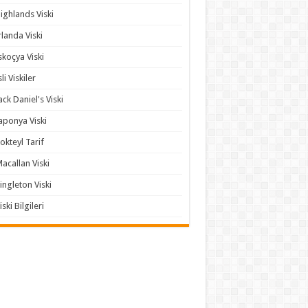
ighlands Viski
rlanda Viski
skoçya Viski
sli Viskiler
ack Daniel's Viski
aponya Viski
okteyl Tarif
acallan Viski
ingleton Viski
iski Bilgileri