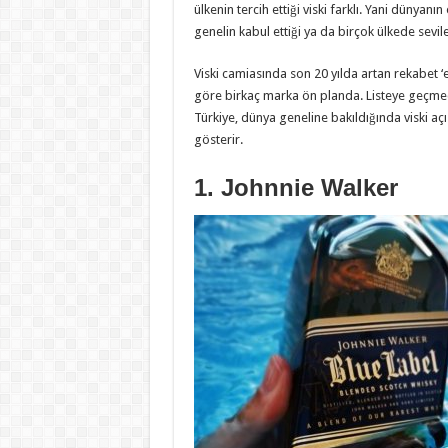
ülkenin tercih ettiği viski farklı. Yani dünyanı
genelin kabul ettiği ya da birçok ülkede sevile
Viski camiasında son 20 yılda artan rekabet ‘en
göre birkaç marka ön planda. Listeye geçmede
Türkiye, dünya geneline bakıldığında viski açıs
gösterir.
1. Johnnie Walker