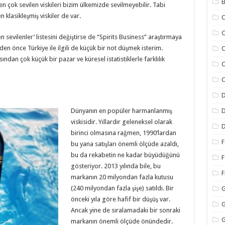
B
n en çok sevilen viskileri bizim ülkemizde sevilmeyebilir. Tabi
n klasikleşmiş viskiler de var.
C
C
 sevilenler’ listesini değiştirse de “Spirits Business” araştırmaya
n önce Türkiye ile ilgili de küçük bir not düşmek isterim.
C
ından çok küçük bir pazar ve küresel istatistiklerle farklılık
C
C
D
Dünyanın en popüler harmanlanmış
D
viskisidir. Yıllardır geleneksel olarak
D
birinci olmasına rağmen, 1990’lardan
F
bu yana satışları önemli ölçüde azaldı,
bu da rekabetin ne kadar büyüdüğünü
F
gösteriyor. 2013 yılında bile, bu
F
markanın 20 milyondan fazla kutusu
(240 milyondan fazla şişe) satıldı. Bir
G
önceki yıla göre hafif bir düşüş var.
G
Ancak yine de sıralamadaki bir sonraki
G
markanın önemli ölçüde önündedir.