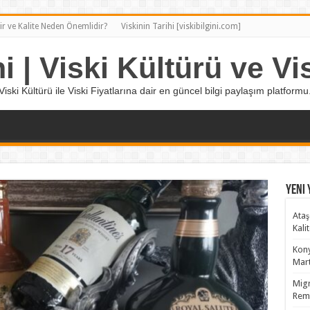
ir ve Kalite Neden Önemlidir?
Viskinin Tarihi [viskibilgini.com]
ni | Viski Kültürü ve Vis
Viski Kültürü ile Viski Fiyatlarına dair en güncel bilgi paylaşım platformu
Yeni 
Ataş
Kali
Kony
Mart
Migr
Remy