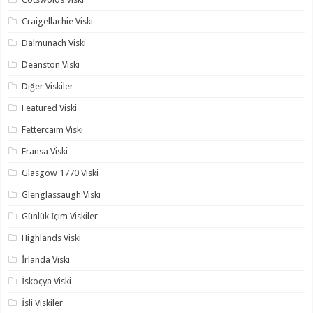
Craigellachie Viski
Dalmunach Viski
Deanston Viski
Diğer Viskiler
Featured Viski
Fettercaim Viski
Fransa Viski
Glasgow 1770 Viski
Glenglassaugh Viski
Günlük İçim Viskiler
Highlands Viski
İrlanda Viski
İskoçya Viski
İsli Viskiler