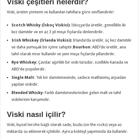
Viski çeşitleri nelerdir?
Viski, üretim yöntemi ve kullanılan tahıllara göre sınıflandırılır:
Scotch Whisky (İskoç Viskisi)
: İskoçya’da üretilir, genellikle iki
kez damıtılır ve en az 3 yıl meşe fıçılarda dinlendirilir.
Irish Whiskey (İrlanda Viskisi)
: İrlanda’da üretilir, üç kez damıtılır
ve daha yumuşak bir içime sahiptir.
Bourbon
: ABD’de üretilir, ana
tahıl olarak mısır kullanılır ve yeni meşe fıçılarda yıllandırılır.
Rye Whiskey
: Çavdar ağırlıklı bir viski türüdür, özellikle Kanada ve
ABD’de popülerdir.
Single Malt
: Tek bir damıtımevinde, sadece maltlanmış arpadan
yapılan viskidir.
Blended Whisky
: Farklı damıtımevlerinden gelen malt ve tahıl
viskilerinin karışımıdır.
Viski nasıl içilir?
Viski, kişisel tercihe bağlı olarak sade, buzlu (on the rocks) veya az
miktarda su eklenerek içilebilir. Ayrıca kokteyl yapımında da kullanılır.