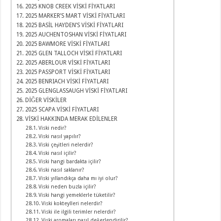
2025 KNOB CREEK VİSKİ FİYATLARI
2025 MARKER’S MART VİSKİ FİYATLARI
2025 BASİL HAYDEN’S VİSKİ FİYATLARI
2025 AUCHENTOSHAN VİSKİ FİYATLARI
2025 BAWMORE VİSKİ FİYATLARI
2025 GLEN TALLOCH VİSKİ FİYATLARI
2025 ABERLOUR VİSKİ FİYATLARI
2025 PASSPORT VİSKİ FİYATLARI
2025 BENRIACH VİSKİ FİYATLARI
2025 GLENGLASSAUGH VİSKİ FİYATLARI
DİĞER VİSKİLER
2025 SCAPA VİSKİ FİYATLARI
VİSKİ HAKKINDA MERAK EDİLENLER
Viski nedir?
Viski nasıl yapılır?
Viski çeşitleri nelerdir?
Viski nasıl içilir?
Viski hangi bardakta içilir?
Viski nasıl saklanır?
Viski yıllandıkça daha mı iyi olur?
Viski neden buzla içilir?
Viski hangi yemeklerle tüketilir?
Viski kokteylleri nelerdir?
Viski ile ilgili terimler nelerdir?
Viski aromaları nasıl değerlendirilir?