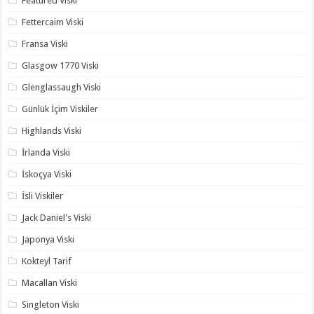
Featured Viski
Fettercaim Viski
Fransa Viski
Glasgow 1770 Viski
Glenglassaugh Viski
Günlük İçim Viskiler
Highlands Viski
İrlanda Viski
İskoçya Viski
İsli Viskiler
Jack Daniel's Viski
Japonya Viski
Kokteyl Tarif
Macallan Viski
Singleton Viski