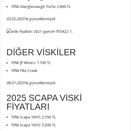
70’lik Glenglassaugh Torfa: 2.800 TL
03.02.2025’te güncellenmiştir.
DİĞER VİSKİLER
70’lik JP Wisers: 1.100 TL
70’lik Pike Creek
08.01.2025’te güncellenmiştir.
2025 SCAPA VİSKİ
FİYATLARI
70’lik Scapa 10YO: 2.550 TL
70’lik Scapa 16YO: 5.200 TL