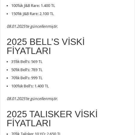
100’lük J&B Rare: 1.400 TL
150’lik J&B Rare: 2.100 TL
08.01.2025’te güncellenmiştir.
2025 BELL’S VİSKİ
FİYATLARI
35’lik Bell’s: 569 TL
50’lik Bell’s: 789 TL
70’lik Bell’s: 999 TL
100’lük Bell’s: 1.400 TL
08.01.2025’te güncellenmiştir.
2025 TALISKER VİSKİ
FİYATLARI
70’lik Talisker 10 YO: 2.650 TL