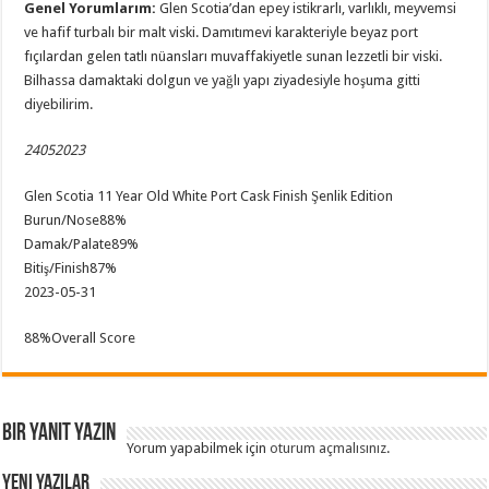
Genel Yorumlarım:
Glen Scotia’dan epey istikrarlı, varlıklı, meyvemsi
ve hafif turbalı bir malt viski. Damıtımevi karakteriyle beyaz port
fıçılardan gelen tatlı nüansları muvaffakiyetle sunan lezzetli bir viski.
Bilhassa damaktaki dolgun ve yağlı yapı ziyadesiyle hoşuma gitti
diyebilirim.
24052023
Glen Scotia 11 Year Old White Port Cask Finish Şenlik Edition
Burun/Nose
88%
Damak/Palate
89%
Bitiş/Finish
87%
2023-05-31
88
%
Overall Score
Bir yanıt yazın
Yorum yapabilmek için
oturum açmalısınız
.
Yeni Yazılar