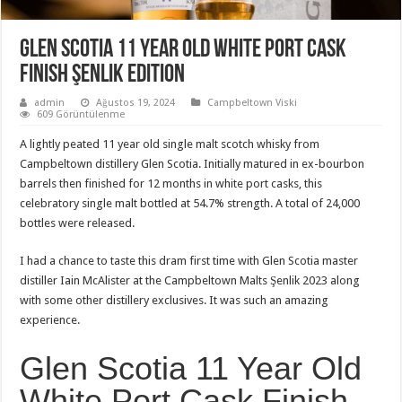
Glen Scotia 11 Year Old White Port Cask
Finish Şenlik Edition
admin
Ağustos 19, 2024
Campbeltown Viski
609 Görüntülenme
A lightly peated 11 year old single malt scotch whisky from
Campbeltown distillery Glen Scotia. Initially matured in ex-bourbon
barrels then finished for 12 months in white port casks, this
celebratory single malt bottled at 54.7% strength. A total of 24,000
bottles were released.
I had a chance to taste this dram first time with Glen Scotia master
distiller Iain McAlister at the Campbeltown Malts Şenlik 2023 along
with some other distillery exclusives. It was such an amazing
experience.
Glen Scotia 11 Year Old
White Port Cask Finish