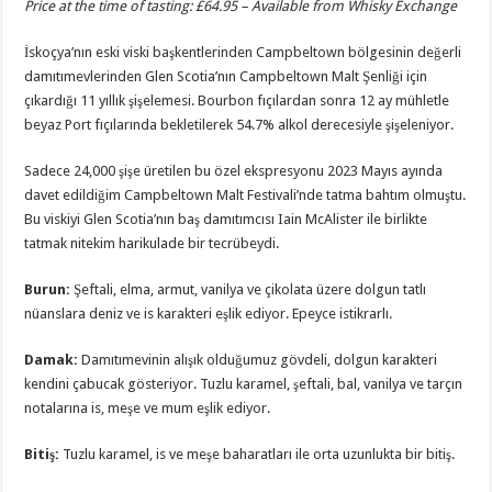
Price at the time of tasting: £64.95 – Available from
Whisky Exchange
İskoçya’nın eski viski başkentlerinden Campbeltown bölgesinin değerli
damıtımevlerinden Glen Scotia’nın Campbeltown Malt Şenliği için
çıkardığı 11 yıllık şişelemesi. Bourbon fıçılardan sonra 12 ay mühletle
beyaz Port fıçılarında bekletilerek 54.7% alkol derecesiyle şişeleniyor.
Sadece 24,000 şişe üretilen bu özel ekspresyonu 2023 Mayıs ayında
davet edildiğim Campbeltown Malt Festivali’nde tatma bahtım olmuştu.
Bu viskiyi Glen Scotia’nın baş damıtımcısı Iain McAlister ile birlikte
tatmak nitekim harikulade bir tecrübeydi.
Burun
:
Şeftali, elma, armut, vanilya ve çikolata üzere dolgun tatlı
nüanslara deniz ve is karakteri eşlik ediyor. Epeyce istikrarlı.
Damak
:
Damıtımevinin alışık olduğumuz gövdeli, dolgun karakteri
kendini çabucak gösteriyor. Tuzlu karamel, şeftali, bal, vanilya ve tarçın
notalarına is, meşe ve mum eşlik ediyor.
Bitiş
:
Tuzlu karamel, is ve meşe baharatları ile orta uzunlukta bir bitiş.