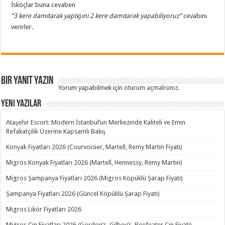
İskoçlar buna cevaben
“3 kere damıtarak yaptığını 2 kere damıtarak yapabiliyoruz”
cevabını
verirler.
Bir yanıt yazın
Yorum yapabilmek için
oturum açmalısınız
.
Yeni Yazılar
Ataşehir Escort: Modern İstanbul’un Merkezinde Kaliteli ve Emin
Refakatçilik Üzerine Kapsamlı Bakış
Konyak Fiyatları 2026 (Courvoisier, Martell, Remy Martin Fiyatı)
Migros Konyak Fiyatları 2026 (Martell, Hennessy, Remy Martin)
Migros Şampanya Fiyatları 2026 (Migros Köpüklü Şarap Fiyatı)
Şampanya Fiyatları 2026 (Güncel Köpüklü Şarap Fiyatı)
Migros Likör Fiyatları 2026
Migros Cin Fiyatları 2026 (Gordon’s, Gilbey’s, Beefeater Cin Fiyatı)