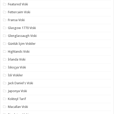
Featured Viski
Fettercaim Viski
Fransa Viski
Glasgow 1770 Viski
Glenglassaugh Viski
Günlük İçim Viskiler
Highlands Viski
İrlanda Viski
İskoçya Viski
İsli Viskiler
Jack Daniel's Viski
Japonya Viski
Kokteyl Tarif
Macallan Viski