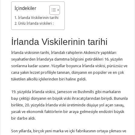
İçindekiler
İrlanda Viskilerinin tarihi
Ünlü İrlanda viskileri :
İrlanda Viskilerinin tarihi
İrlanda viskisinin tarihi, İrlandalı rahiplerin Akdeniz’e yaptıkları
seyahatlerden İrlanda’ya damıtma bilgisini getirdikleri 16. yüzyılın
sonlarına kadar uzanır. Yüzyıllar boyunca İrlanda viskisi, pürüzsüz ve
cana yakın lezzet profiliyle tanınan, dünyanın en popüler ve en çok
tüketilen alkollü içkilerinden biri haline geldi.
19. yüzyılda İrlanda viskisi, Jameson ve Bushmills gibi markaların
başı çektiği dünyanın en büyük viski ihracatçılarından biriydi. Bununla
birlikte, 20. yüzyılda İrlanda viski üretiminde düşüşe yol açan savaş,
yasak ve ekonomik faktörlerin bir araya gelmesiyle endüstri büyük
bir darbe aldı.
Son yıllarda, birçok yeni marka ve içki fabrikasının ortaya çıkması ve