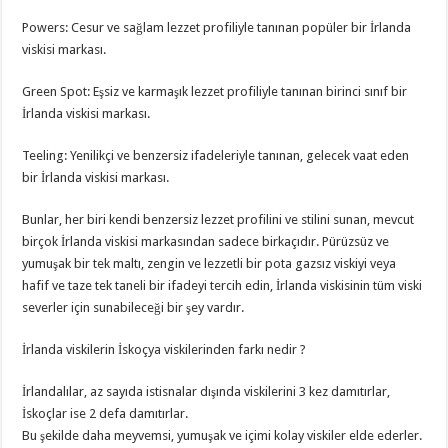
Powers: Cesur ve sağlam lezzet profiliyle tanınan popüler bir İrlanda
viskisi markası.
Green Spot: Eşsiz ve karmaşık lezzet profiliyle tanınan birinci sınıf bir
İrlanda viskisi markası.
Teeling: Yenilikçi ve benzersiz ifadeleriyle tanınan, gelecek vaat eden
bir İrlanda viskisi markası.
Bunlar, her biri kendi benzersiz lezzet profilini ve stilini sunan, mevcut
birçok İrlanda viskisi markasından sadece birkaçıdır. Pürüzsüz ve
yumuşak bir tek maltı, zengin ve lezzetli bir pota gazsız viskiyi veya
hafif ve taze tek taneli bir ifadeyi tercih edin, İrlanda viskisinin tüm viski
severler için sunabileceği bir şey vardır.
İrlanda viskilerin İskoçya viskilerinden farkı nedir ?
İrlandalılar, az sayıda istisnalar dışında viskilerini 3 kez damıtırlar,
İskoçlar ise 2 defa damıtırlar.
Bu şekilde daha meyvemsi, yumuşak ve içimi kolay viskiler elde ederler.