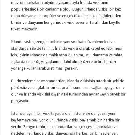
mevcut markaların büyüme yaşamasıyla İrlanda viskisinin
popülaritesinde bir canlanma oldu. Bugün, İrlanda viskisi bir kez
daha dünyanın en popüler ve en çok tüketilen alkollü içkilerinden
biridir ve dünyanın her yerindeki viski severler tarafından keyifle
tüketilmektedir.
İrlanda viskisi, zengin tarihinin yanı sıra katı düzenlemeleri ve
standartları ile de tanınır. İrlanda viskisi olarak kabul edilebilmesi
için, içkinin İrlanda’da maltlı arpa kullanımı, üçlü damıtma ve tahta
fıçılarda en az üç yıl yaşlanma dahil olmak üzere belirli bir dizi
yönerge kullanılarak üretilmesi gerekir.
Bu düzenlemeler ve standartlar, İrlanda viskisinin tutarlı bir şekilde
pürüzsüz ve ulaşılabilir bir tat profili sunmasını sağlamaya yardımcı
olur ve İrlanda viskisini diğer viski türlerinden ayıran şeyin büyük bir
parçasıdır.
İster deneyimli bir viski tiryakisi olun, ister viski dünyasını yeni
keşfetmeye başlıyor olun, İrlanda viskisi başlamak için harika bir
yerdir. Zengin tarihi, katı standartları ve çok çeşitli markaları ve
ifadeleri ile İrlanda viskisi dünyasında herkes için bir şeyler var.