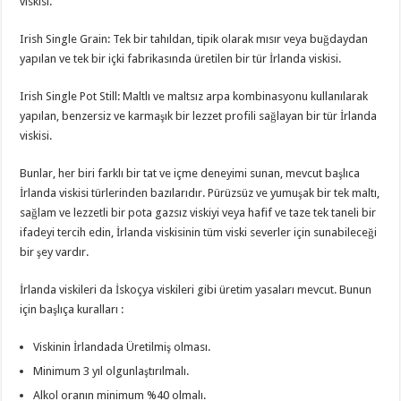
viskisi.
Irish Single Grain: Tek bir tahıldan, tipik olarak mısır veya buğdaydan
yapılan ve tek bir içki fabrikasında üretilen bir tür İrlanda viskisi.
Irish Single Pot Still: Maltlı ve maltsız arpa kombinasyonu kullanılarak
yapılan, benzersiz ve karmaşık bir lezzet profili sağlayan bir tür İrlanda
viskisi.
Bunlar, her biri farklı bir tat ve içme deneyimi sunan, mevcut başlıca
İrlanda viskisi türlerinden bazılarıdır. Pürüzsüz ve yumuşak bir tek maltı,
sağlam ve lezzetli bir pota gazsız viskiyi veya hafif ve taze tek taneli bir
ifadeyi tercih edin, İrlanda viskisinin tüm viski severler için sunabileceği
bir şey vardır.
İrlanda viskileri da İskoçya viskileri gibi üretim yasaları mevcut. Bunun
için başlıça kuralları :
Viskinin İrlandada Üretilmiş olması.
Minimum 3 yıl olgunlaştırılmalı.
Alkol oranın minimum %40 olmalı.