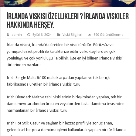
İrlanda viskisi özellikleri ? İrlanda viskiler
hakkında herşey.
admin
Eylül 6, 2024
Viski Bilgileri
690 Görüntülenme
İrlanda viskisi, İrlanda’da üretilen bir viski türüdür. Pürüzsüz ve
yumuşak lezzet profili ile karakterize edilir ve kokteyllerdeki çok
yönlülüğü ve çok yönlülüğü ile bilinir. İşte en iyi bilinen İrlanda viskisi
türlerinden bazıları:
Irish Single Malt: %100 maltlık arpadan yapılan ve tek bir içki
fabrikasında üretilen bir İrlanda viskisi türü.
Irish Blended: Malt ve tahıl viskilerinin birleşiminden yapılan, tek bir
damıtımevi tarafından üretilen veya birden fazla damıtma tesisinden
harmanlanan bir İrlanda viskisi türü.
Irish Pot Still: Cesur ve sağlam bir lezzet profiliyle sonuçlanan,
geleneksel bir pota damıtma işlemi kullanılarak yapılan bir tür İrlanda