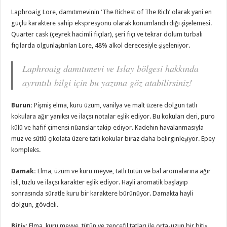
Laphroaig Lore, damıtımevinin ‘The Richest of The Rich’ olarak yani en
güçlü karaktere sahip ekspresyonu olarak konumlandırdığı şişelemesi.
Quarter cask (çeyrek hacimli fıçılar), şeri fıçı ve tekrar dolum turbalı
fıçılarda olgunlaştırılan Lore, 48% alkol derecesiyle şişeleniyor.
Laphroaig damıtımevi ve Islay bölgesi hakkında
ayrıntılı bilgi için bu yazıma göz atabilirsiniz!
Burun
:
Pişmiş elma, kuru üzüm, vanilya ve malt üzere dolgun tatlı
kokulara ağır yanıksı ve ilaçsı notalar eşlik ediyor. Bu kokuları deri, puro
külü ve hafif çimensi nüanslar takip ediyor. Kadehin havalanmasıyla
muz ve sütlü çikolata üzere tatlı kokular biraz daha belirginleşiyor. Epey
kompleks.
Damak
:
Elma, üzüm ve kuru meyve, tatlı tütün ve bal aromalarına ağır
isli, tuzlu ve ilaçsı karakter eşlik ediyor. Hayli aromatik başlayıp
sonrasında süratle kuru bir karaktere bürünüyor. Damakta hayli
dolgun, gövdeli.
Bitiş
:
Elma, kuru meyve, tütün ve zencefil tatları ile orta-uzun bir bitiş