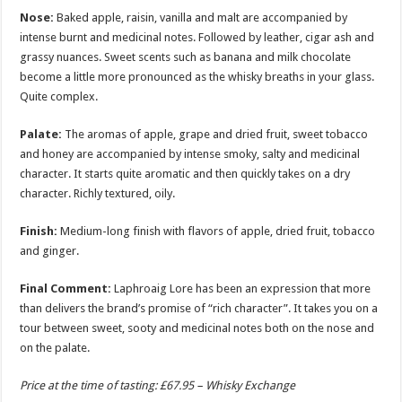
Nose
:
Baked apple, raisin, vanilla and malt are accompanied by
intense burnt and medicinal notes. Followed by leather, cigar ash and
grassy nuances. Sweet scents such as banana and milk chocolate
become a little more pronounced as the whisky breaths in your glass.
Quite complex.
Palate
:
The aromas of apple, grape and dried fruit, sweet tobacco
and honey are accompanied by intense smoky, salty and medicinal
character. It starts quite aromatic and then quickly takes on a dry
character. Richly textured, oily.
Finish
:
Medium-long finish with flavors of apple, dried fruit, tobacco
and ginger.
Final Comment
:
Laphroaig Lore has been an expression that more
than delivers the brand’s promise of “rich character”. It takes you on a
tour between sweet, sooty and medicinal notes both on the nose and
on the palate.
Price at the time of tasting: £67.95 – Whisky Exchange