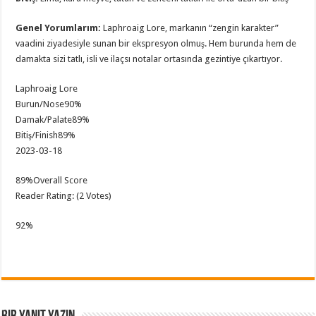
Genel Yorumlarım
:
Laphroaig Lore, markanın “zengin karakter”
vaadini ziyadesiyle sunan bir ekspresyon olmuş. Hem burunda hem de
damakta sizi tatlı, isli ve ilaçsı notalar ortasında gezintiye çıkartıyor.
Laphroaig Lore
Burun/Nose
90%
Damak/Palate
89%
Bitiş/Finish
89%
2023-03-18
89
%
Overall Score
Reader Rating: (2 Votes)
92%