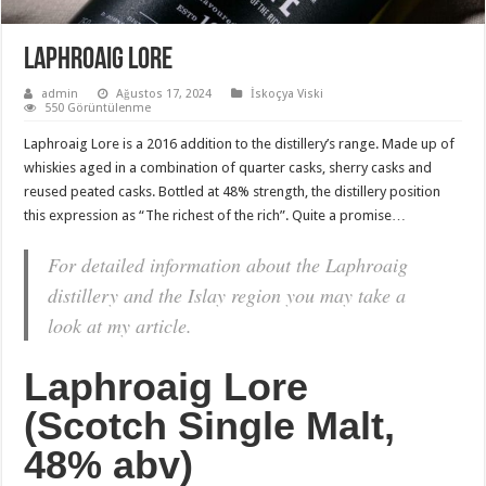
Laphroaig Lore
admin
Ağustos 17, 2024
İskoçya Viski
550 Görüntülenme
Laphroaig Lore is a 2016 addition to the distillery’s range. Made up of
whiskies aged in a combination of quarter casks, sherry casks and
reused peated casks. Bottled at 48% strength, the distillery position
this expression as “The richest of the rich”. Quite a promise…
For detailed information about the Laphroaig
distillery and the Islay region you may take a
look at my article.
Laphroaig Lore
(Scotch Single Malt,
48% abv)