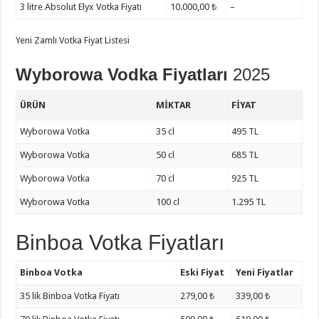
3 litre Absolut Elyx Votka Fiyatı
10.000,00 ₺
–
Yeni Zamlı Votka Fiyat Listesi
Wyborowa Vodka Fiyatları
2025
ÜRÜN
MIKTAR
FIYAT
Wyborowa Votka
35 cl
495 TL
Wyborowa Votka
50 cl
685 TL
Wyborowa Votka
70 cl
925 TL
Wyborowa Votka
100 cl
1.295 TL
Binboa Votka Fiyatları
Binboa Votka
Eski Fiyat
Yeni Fiyatlar
35 lik Binboa Votka Fiyatı
279,00 ₺
339,00 ₺