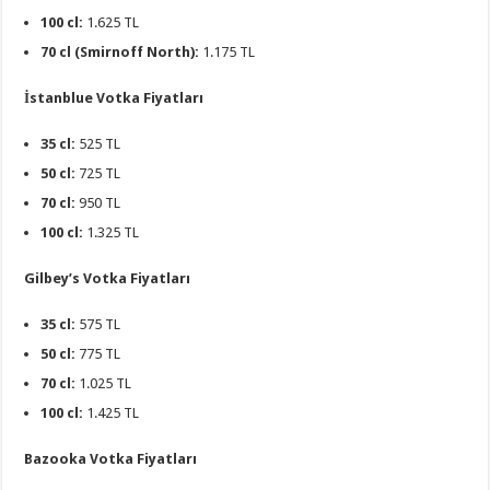
100 cl:
1.625 TL
70 cl (Smirnoff North):
1.175 TL
İstanblue Votka Fiyatları
35 cl:
525 TL
50 cl:
725 TL
70 cl:
950 TL
100 cl:
1.325 TL
Gilbey’s Votka Fiyatları
35 cl:
575 TL
50 cl:
775 TL
70 cl:
1.025 TL
100 cl:
1.425 TL
Bazooka Votka Fiyatları