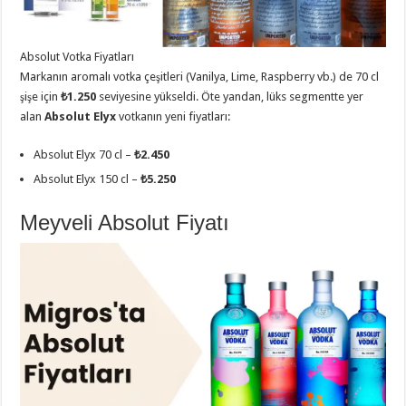
Absolut Votka Fiyatları
Markanın aromalı votka çeşitleri (Vanilya, Lime, Raspberry vb.) de 70 cl
şişe için
₺1.250
seviyesine yükseldi. Öte yandan, lüks segmentte yer
alan
Absolut Elyx
votkanın yeni fiyatları:
Absolut Elyx 70 cl –
₺2.450
Absolut Elyx 150 cl –
₺5.250
Meyveli Absolut Fiyatı