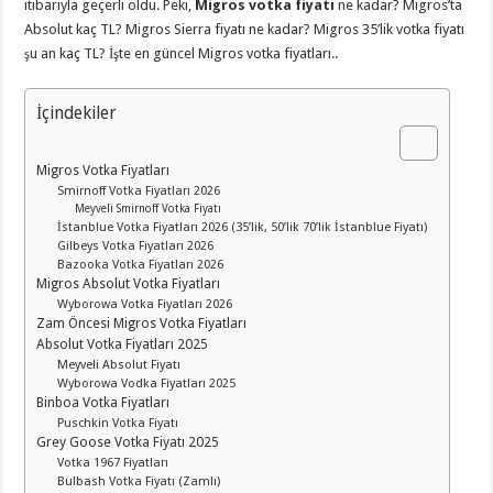
itibarıyla geçerli oldu. Peki,
Migros votka fiyatı
ne kadar? Migros’ta
Absolut kaç TL? Migros Sierra fiyatı ne kadar? Migros 35’lik votka fiyatı
şu an kaç TL? İşte en güncel Migros votka fiyatları..
İçindekiler
Migros Votka Fiyatları
Smirnoff Votka Fiyatları 2026
Meyveli Smirnoff Votka Fiyatı
İstanblue Votka Fiyatları 2026 (35’lik, 50’lik 70’lik İstanblue Fiyatı)
Gilbeys Votka Fiyatları 2026
Bazooka Votka Fiyatları 2026
Migros Absolut Votka Fiyatları
Wyborowa Votka Fiyatları 2026
Zam Öncesi Migros Votka Fiyatları
Absolut Votka Fiyatları 2025
Meyveli Absolut Fiyatı
Wyborowa Vodka Fiyatları 2025
Binboa Votka Fiyatları
Puschkin Votka Fiyatı
Grey Goose Votka Fiyatı 2025
Votka 1967 Fiyatları
Bulbash Votka Fiyatı (Zamlı)