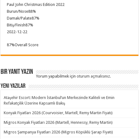
Paul John Christmas Edition 2022
Burun/Nose
88%
Damak/Palate
87%
Bitiş/Finish
87%
2022-12-22
87
%
Overall Score
Bir yanıt yazın
Yorum yapabilmek için
oturum açmalısınız
.
Yeni Yazılar
Ataşehir Escort: Modern İstanbul’un Merkezinde Kaliteli ve Emin
Refakatçilik Üzerine Kapsamlı Bakış
Konyak Fiyatları 2026 (Courvoisier, Martell, Remy Martin Fiyatı)
Migros Konyak Fiyatları 2026 (Martell, Hennessy, Remy Martin)
Migros Şampanya Fiyatları 2026 (Migros Köpüklü Şarap Fiyatı)