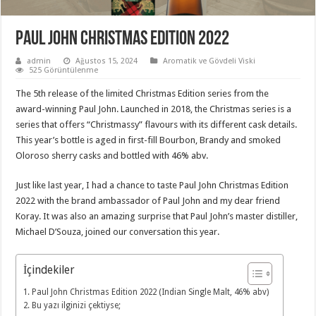
Paul John Christmas Edition 2022
admin
Ağustos 15, 2024
Aromatik ve Gövdeli Viski
525 Görüntülenme
The 5th release of the limited Christmas Edition series from the
award-winning Paul John. Launched in 2018, the Christmas series is a
series that offers “Christmassy” flavours with its different cask details.
This year’s bottle is aged in first-fill Bourbon, Brandy and smoked
Oloroso sherry casks and bottled with 46% abv.
Just like last year, I had a chance to taste Paul John Christmas Edition
2022 with the brand ambassador of Paul John and my dear friend
Koray. It was also an amazing surprise that Paul John’s master distiller,
Michael D’Souza, joined our conversation this year.
İçindekiler
Paul John Christmas Edition 2022 (Indian Single Malt, 46% abv)
Bu yazı ilginizi çektiyse;