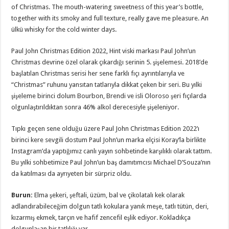
of Christmas. The mouth-watering sweetness of this year’s bottle,
together with its smoky and full texture, really gave me pleasure. An
ülkü whisky for the cold winter days.
Paul John Christmas Edition 2022, Hint viski markası Paul John’un
Christmas devrine özel olarak çıkardığı serinin 5. şişelemesi. 2018’de
başlatılan Christmas serisi her sene farklı fıçı ayrıntılarıyla ve
“Christmas” ruhunu yansıtan tatlarıyla dikkat çeken bir seri. Bu yılki
şişeleme birinci dolum Bourbon, Brendi ve isli Oloroso şeri fıçılarda
olgunlaştırıldıktan sonra 46% alkol derecesiyle şişeleniyor.
Tıpkı geçen sene olduğu üzere Paul John Christmas Edition 2022’ı
birinci kere sevgili dostum Paul John’un marka elçisi
Koray
‘la birlikte
Instagram’da yaptığımız canlı yayın sohbetinde karşılıklı olarak tattım.
Bu yılki sohbetimize Paul John’un baş damıtımcısı Michael D’Souza’nın
da katılması da ayrıyeten bir sürpriz oldu.
Burun
:
Elma şekeri, şeftali, üzüm, bal ve çikolatalı kek olarak
adlandırabileceğim dolgun tatlı kokulara yanık meşe, tatlı tütün, deri,
kızarmış ekmek, tarçın ve hafif zencefil eşlik ediyor. Kokladıkça
dolgunlaşan bir tatlılığı var.