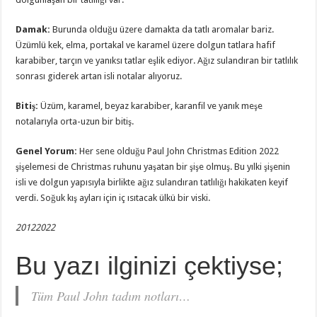
Damak
:
Burunda olduğu üzere damakta da tatlı aromalar bariz.
Üzümlü kek, elma, portakal ve karamel üzere dolgun tatlara hafif
karabiber, tarçın ve yanıksı tatlar eşlik ediyor. Ağız sulandıran bir tatlılık
sonrası giderek artan isli notalar alıyoruz.
Bitiş
:
Üzüm, karamel, beyaz karabiber, karanfil ve yanık meşe
notalarıyla orta-uzun bir bitiş.
Genel Yorum
:
Her sene olduğu Paul John Christmas Edition 2022
şişelemesi de Christmas ruhunu yaşatan bir şişe olmuş. Bu yılki şişenin
isli ve dolgun yapısıyla birlikte ağız sulandıran tatlılığı hakikaten keyif
verdi. Soğuk kış ayları için iç ısıtacak ülkü bir viski.
20122022
Bu yazı ilginizi çektiyse;
Tüm Paul John tadım notları…