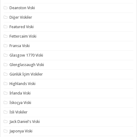
Deanston Viski
Diğer Viskiler
Featured Viski
Fettercaim Viski
Fransa Viski
Glasgow 1770 Viski
Glenglassaugh Viski
Günlük İçim Viskiler
Highlands Viski
İrlanda Viski
İskoçya Viski
İsli Viskiler
Jack Daniel's Viski
Japonya Viski