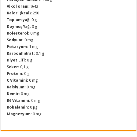
Alkol oranı:
%43
Kalori (kcal):
250
Toplam yağ:
0 g
Doymuş Yağ:
0 g
Kolesterol:
0 mg
Sodyum:
0 mg
Potasyum:
1 mg
Karbonhidrat:
0,1 g
Diyet Lifi:
0 g
Şeker:
0,1 g
Protein:
0 g
C Vitamini:
0 mg
Kalsiyum:
0 mg
Demir:
0 mg
B6 Vitamini:
0 mg
Kobalamin:
0 µg
Magnezyum:
0 mg