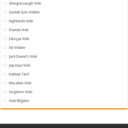
Glenglassaugh Viski
Günlük İçim Viskiler
Highlands Viski
İrlanda Viski
İskoçya Viski
İsli Viskiler
Jack Daniel's Viski
Japonya Viski
Kokteyl Tarif
Macallan Viski
Singleton Viski
Viski Bilgileri