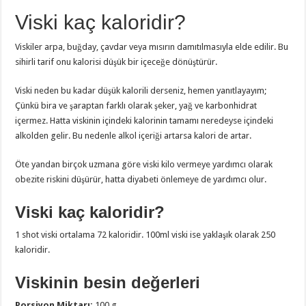
Viski kaç kaloridir?
Viskiler arpa, buğday, çavdar veya mısırın damıtılmasıyla elde edilir. Bu
sihirli tarif onu kalorisi düşük bir içeceğe dönüştürür.
Viski neden bu kadar düşük kalorili derseniz, hemen yanıtlayayım;
Çünkü bira ve şaraptan farklı olarak şeker, yağ ve karbonhidrat
içermez. Hatta viskinin içindeki kalorinin tamamı neredeyse içindeki
alkolden gelir. Bu nedenle alkol içeriği artarsa kalori de artar.
Öte yandan birçok uzmana göre viski kilo vermeye yardımcı olarak
obezite riskini düşürür, hatta diyabeti önlemeye de yardımcı olur.
Viski kaç kaloridir?
1 shot viski ortalama 72 kaloridir. 100ml viski ise yaklaşık olarak 250
kaloridir.
Viskinin besin değerleri
Porsiyon Miktarı:
100 g