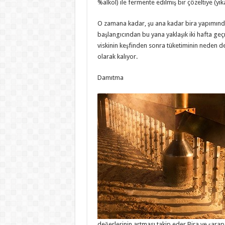
%alkol) ile fermente edilmiş bir çözeltiye (yı
O zamana kadar, şu ana kadar bira yapımında
başlangıcından bu yana yaklaşık iki hafta geçmi
viskinin keşfinden sonra tüketiminin neden de
olarak kalıyor.
Damıtma
değerlerinin artması takip eder.Bira ve şara