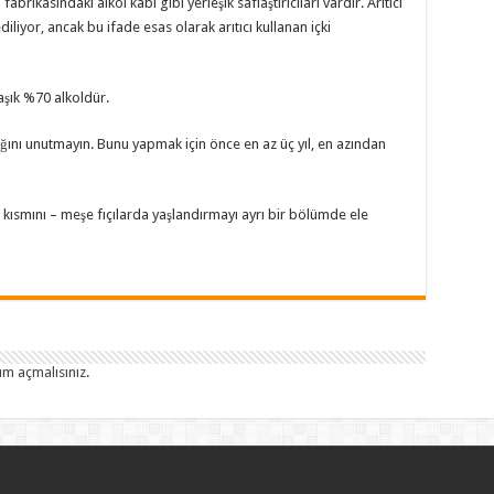
rikasındaki alkol kabı gibi yerleşik saflaştırıcıları vardır. Arıtıcı
ediliyor, ancak bu ifade esas olarak arıtıcı kullanan içki
laşık %70 alkoldür.
ağını unutmayın. Bunu yapmak için önce en az üç yıl, en azından
i kısmını – meşe fıçılarda yaşlandırmayı ayrı bir bölümde ele
um açmalısınız
.