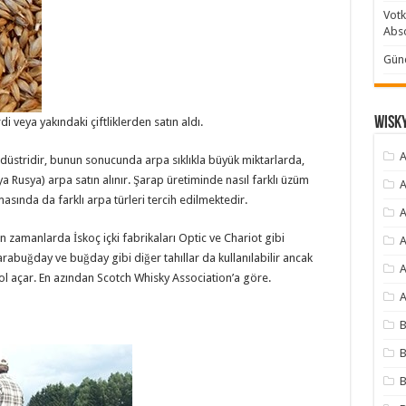
Votk
Abso
Günc
Wisky
rdi veya yakındaki çiftliklerden satın aldı.
A
ndüstridir, bunun sonucunda arpa sıklıkla büyük miktarlarda,
a Rusya) arpa satın alınır. Şarap üretiminde nasıl farklı üzüm
A
lmasında da farklı arpa türleri tercih edilmektedir.
A
 zamanlarda İskoç içki fabrikaları Optic ve Chariot gibi
A
 karabuğday ve buğday gibi diğer tahıllar da kullanılabilir ancak
A
ol açar. En azından Scotch Whisky Association’a göre.
A
B
B
B