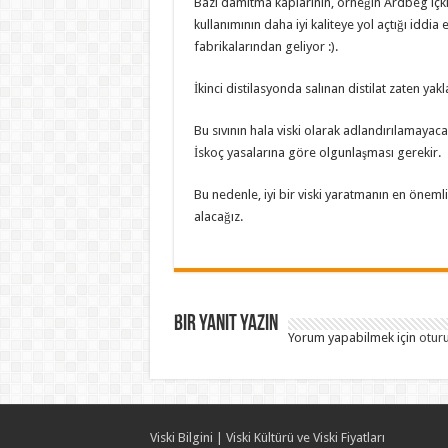
Bazı damıtma kaplarının, örneğin Ardbeg içki fab
kullanımının daha iyi kaliteye yol açtığı iddia 
fabrikalarından geliyor :).
İkinci distilasyonda salınan distilat zaten yak
Bu sıvının hala viski olarak adlandırılamayac
İskoç yasalarına göre olgunlaşması gerekir.
Bu nedenle, iyi bir viski yaratmanın en öneml
alacağız.
Bir yanıt yazın
Yorum yapabilmek için
otur
Viski Bilgini | Viski Kültürü ve Viski Fiyatları