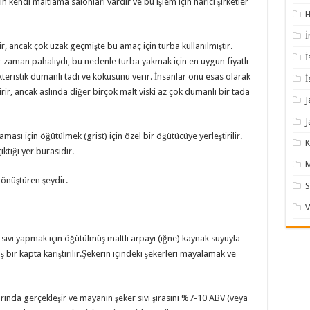
kendi maltlama salonları vardır ve bu işlem için harici şirketler
H
İ
r, ancak çok uzak geçmişte bu amaç için turba kullanılmıştır.
İ
zaman pahalıydı, bu nedenle turba yakmak için en uygun fiyatlı
ristik dumanlı tadı ve kokusunu verir. İnsanlar onu esas olarak
İ
dirir, ancak aslında diğer birçok malt viski az çok dumanlı bir tada
J
J
ası için öğütülmek (grist) için özel bir öğütücüye yerleştirilir.
K
ıktığı yer burasıdır.
M
önüştüren şeydir.
S
V
r sıvı yapmak için öğütülmüş maltlı arpayı (iğne) kaynak suyuyla
ş bir kapta karıştırılır.Şekerin içindeki şekerleri mayalamak ve
nda gerçekleşir ve mayanın şeker sıvı şırasını %7-10 ABV (veya