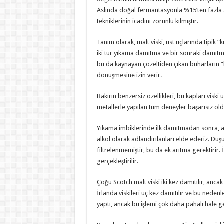
Aslında doğal fermantasyonla %15’ten fazla 
tekniklerinin icadını zorunlu kılmıştır.
Tanım olarak, malt viski, üst uçlarında tipik 
iki tür yıkama damıtma ve bir sonraki damıtma 
bu da kaynayan çözeltiden çıkan buharların 
dönüşmesine izin verir.
Bakırın benzersiz özellikleri, bu kapları viski
metallerle yapılan tüm deneyler başarısız old
Yıkama imbiklerinde ilk damıtmadan sonra, al
alkol olarak adlandırılanları elde ederiz. Düş
filtrelenmemiştir, bu da ek arıtma gerektirir.
gerçekleştirilir.
Çoğu Scotch malt viski iki kez damıtılır, anca
İrlanda viskileri üç kez damıtılır ve bu nede
yaptı, ancak bu işlemi çok daha pahalı hale ge