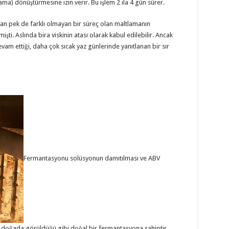
kama) dönüştürmesine izin verir. Bu işlem 2 ila 4 gün sürer.
n pek de farklı olmayan bir süreç olan maltlamanın
şti. Aslında bira viskinin atası olarak kabul edilebilir. Ancak
vam ettiği, daha çok sıcak yaz günlerinde yanıtlanan bir sır
Fermantasyonu solüsyonun damıtılması ve ABV
p doğada görüldüğü gibi doğal bir fermantasyona sahiptir.