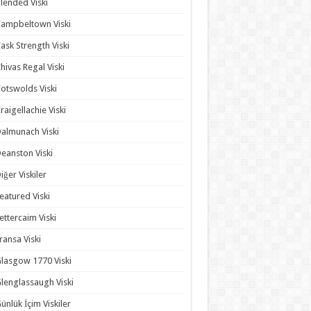
lended Viski
ampbeltown Viski
ask Strength Viski
hivas Regal Viski
otswolds Viski
raigellachie Viski
almunach Viski
eanston Viski
iğer Viskiler
eatured Viski
ettercaim Viski
ransa Viski
lasgow 1770 Viski
lenglassaugh Viski
ünlük İçim Viskiler