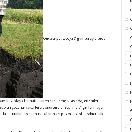
B
C
C
C
C
Önce arpa, 2 veya 3 gün süreyle suda
C
D
D
D
F
F
 yayılır. Yaklaşık bir hafta süren çimlenme sırasında, enzimler
F
ek olan çözünür şekerlere dönüştürür. “Yeşil malt” çimlenmeye
G
nda kurutulur. Söz konusu kil fırınları pagoda gibi karakteristik
G
G