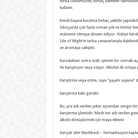
turba Günümüzde, birkaç damıtım fabrikasının 
kullanır.
Kendi başına kurutma birkaç şekilde yapılabili
İskoçya’da çok fazla orman yok ve kömür her 
malzeme olmaya devam ediyor. Viskiye karakte
Isle of Wight’ın turba canavarlarıyla ilişkilen
ve aromaya sahiptir.
Kuruduktan sonra malt, işlemin bir sonraki aşam
Ve karıştırıyor veya eziyor. Alkolün ilk ortaya ç
Karıştırma veya ezme, suyu “yaşam suyuna” d
karıştırma kabı gerekir
Bu, şıra adı verilen şeker açısından zengin bi
karıştırma işlemidir. Mash tun adı verilen geni
alkole dönüştürmek için maya eklenir.
Gerçek sihir Washbeck – fermantasyon kapları