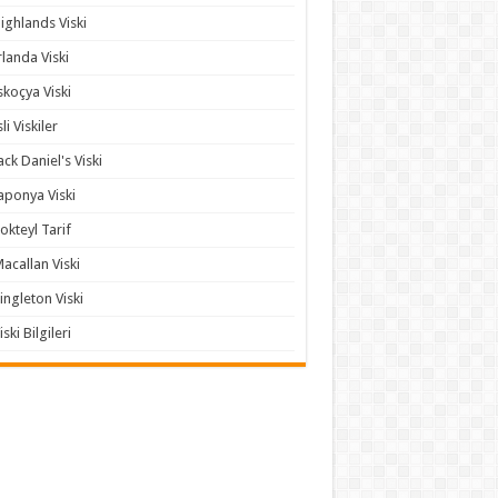
ighlands Viski
rlanda Viski
skoçya Viski
sli Viskiler
ack Daniel's Viski
aponya Viski
okteyl Tarif
acallan Viski
ingleton Viski
iski Bilgileri