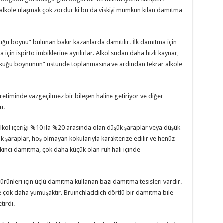
alkole ulaşmak çok zordur ki bu da viskiyi mümkün kılan damıtma
“kuğu boynu” bulunan bakır kazanlarda damıtılır. İlk damıtma için
için ispirto imbiklerine ayrılırlar. Alkol sudan daha hızlı kaynar,
“kuğu boynunun” üstünde toplanmasına ve ardından tekrar alkole
 üretiminde vazgeçilmez bir bileşen haline getiriyor ve diğer
u.
kol içeriği %10 ila %20 arasında olan düşük şaraplar veya düşük
ük şaraplar, hoş olmayan kokularıyla karakterize edilir ve henüz
 İkinci damıtma, çok daha küçük olan ruh hali içinde
k ürünleri için üçlü damıtma kullanan bazı damıtma tesisleri vardır.
nle çok daha yumuşaktır. Bruinchladdich dörtlü bir damıtma bile
tirdi.