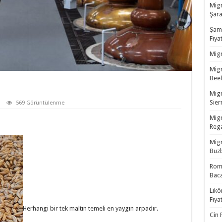
Migr
Şara
Şamp
Fiyat
Migr
Migr
Beef
Migr
Sierr
569 Görüntülenme
Migr
Rega
Migr
Buzb
Rom 
Baca
Likö
Fiyat
Herhangi bir tek maltın temeli en yaygın arpadır.
Cin 