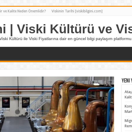
ir ve Kalite Neden Önemlidir?
Viskinin Tarihi [viskibilgini.com]
ni | Viski Kültürü ve Vis
Viski Kültürü ile Viski Fiyatlarına dair en güncel bilgi paylaşım platformu
Yeni 
Ataş
Kali
Kony
Mart
Migr
Remy