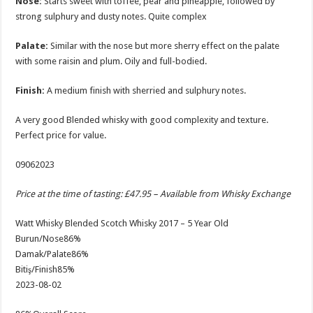
Nose:
Starts sweet with toffee, pear and pineapple, followed by
strong sulphury and dusty notes. Quite complex
Palate:
Similar with the nose but more sherry effect on the palate
with some raisin and plum. Oily and full-bodied.
Finish:
A medium finish with sherried and sulphury notes.
A very good Blended whisky with good complexity and texture.
Perfect price for value.
09062023
Price at the time of tasting: £47.95 – Available from
Whisky Exchange
Watt Whisky Blended Scotch Whisky 2017 – 5 Year Old
Burun/Nose
86%
Damak/Palate
86%
Bitiş/Finish
85%
2023-08-02