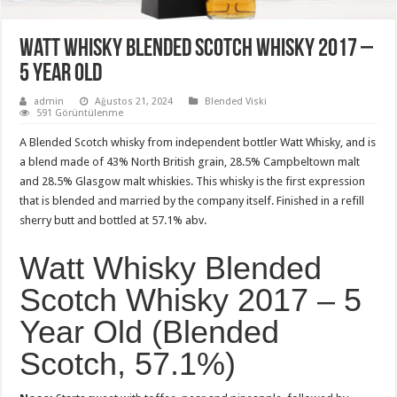
Watt Whisky Blended Scotch Whisky 2017 –
5 Year Old
admin
Ağustos 21, 2024
Blended Viski
591 Görüntülenme
A Blended Scotch whisky from independent bottler Watt Whisky, and is
a blend made of 43% North British grain, 28.5% Campbeltown malt
and 28.5% Glasgow malt whiskies. This whisky is the first expression
that is blended and married by the company itself. Finished in a refill
sherry butt and bottled at 57.1% abv.
Watt Whisky Blended
Scotch Whisky 2017 – 5
Year Old (Blended
Scotch, 57.1%)