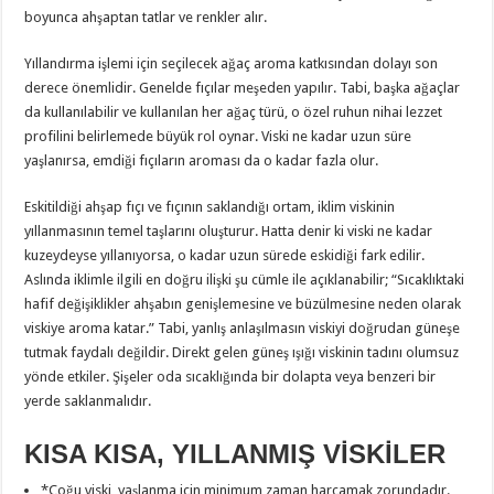
boyunca ahşaptan tatlar ve renkler alır.
Yıllandırma işlemi için seçilecek ağaç aroma katkısından dolayı son
derece önemlidir. Genelde fıçılar meşeden yapılır. Tabi, başka ağaçlar
da kullanılabilir ve kullanılan her ağaç türü, o özel ruhun nihai lezzet
profilini belirlemede büyük rol oynar. Viski ne kadar uzun süre
yaşlanırsa, emdiği fıçıların aroması da o kadar fazla olur.
Eskitildiği ahşap fıçı ve fıçının saklandığı ortam, iklim viskinin
yıllanmasının temel taşlarını oluşturur. Hatta denir ki viski ne kadar
kuzeydeyse yıllanıyorsa, o kadar uzun sürede eskidiği fark edilir.
Aslında iklimle ilgili en doğru ilişki şu cümle ile açıklanabilir; “Sıcaklıktaki
hafif değişiklikler ahşabın genişlemesine ve büzülmesine neden olarak
viskiye aroma katar.” Tabi, yanlış anlaşılmasın viskiyi doğrudan güneşe
tutmak faydalı değildir. Direkt gelen güneş ışığı viskinin tadını olumsuz
yönde etkiler. Şişeler oda sıcaklığında bir dolapta veya benzeri bir
yerde saklanmalıdır.
KISA KISA, YILLANMIŞ VİSKİLER
*Çoğu viski, yaşlanma için minimum zaman harcamak zorundadır.