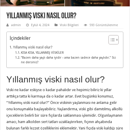
Yıllanmış viski nasıl olur?
admin
Eylül 4, 2024
Viski Bilgileri
593 Görüntülenme
İçindekiler
Yıllanmış viski nasıl olur?
KISA KISA, YILLANMIŞ VİSKİLER
“Bazen daha yaşlı daha iyidir – ama bazen sadece daha yaşlıdır.” Siz
ne dersiniz?
Yıllanmış viski nasıl olur?
Viski ne kadar eskiyse o kadar pahalıdır ve hepimiz biliriz ki yıllar
arttıkça tatta ki karmaşa da o kadar artar. Evet bugünkü konumuz,
“Yıllanmış viski nasıl olur?” Önce viskinin yaşlanması ne anlama gelir
onu konuşmakla başlayabiliriz. Yaşlandırma, viski gibi damıtılmış alkollü
içeceklerin belirli bir süre fıçılarda saklanması işlemidir. Olgunlaşmanın
amacı, ham alkolden sert tatları uzaklaştırırken, fıçının ahşabında
bulunan farklı lezzet özelliklerini eklemektir. Yani fıçıda viski kaldığı süre