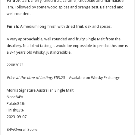
Palate:
Dark cherry, dried fruit, caramel, chocolate and marmalade
jam. Followed by some wood spices and orange zest. Balanced and
well rounded.
Finish:
A medium long finish with dried fruit, oak and spices.
A very approachable, well rounded and fruity Single Malt from the
distillery. In a blind tasting it would be impossible to predict this one is
a 3-4 years old whisky, just incredible.
22082023
Price at the time of tasting:
£53.25 – Available on Whisky Exchange
Morris Signature Australian Single Malt
Nose
84%
Palate
84%
Finish
83%
2023-09-07
84
%
Overall Score