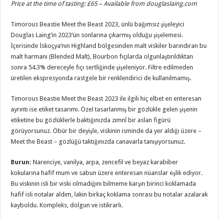
Price at the time of tasting: £65 – Available from
douglaslaing.com
Timorous Beastie Meet the Beast 2023, ünlü bağımsız şişeleyici
Douglas Laing’in 2023’ün sonlarına çıkarmış olduğu şişelemesi.
İçerisinde İskoçya’nın Highland bölgesinden malt viskiler barındıran bu
malt harmanı (Blended Malt), Bourbon fıçılarda olgunlaştırıldıktan
sonra 54.3% dereceyle fıçı sertliğinde şişeleniyor. Filtre edilmeden
üretilen ekspresyonda rastgele bir renklendirici de kullanılmamış.
Timorous Beastie Meet the Beast 2023 ile ilgili hiç elbet en enteresan
ayrıntı ise etiket tasarımı. Özel tasarlanmış bir gözlükle gelen şişenin
etiketine bu gözlüklerle baktığınızda zımnî bir aslan figürü
görüyorsunuz. Öbür bir deyişle, viskinin isminde da yer aldığı üzere –
Meet the Beast – gözlüğü taktığınızda canavarla tanışıyorsunuz.
Burun
:
Narenciye, vanilya, arpa, zencefil ve beyaz karabiber
kokularına hafif mum ve sabun üzere enteresan nüanslar eşlik ediyor.
Bu viskinin isli bir viski olmadığını bilmeme karşın birinci koklamada
hafif isli notalar aldım, lakin birkaç koklama sonrası bu notalar azalarak
kayboldu. Kompleks, dolgun ve istikrarlı.