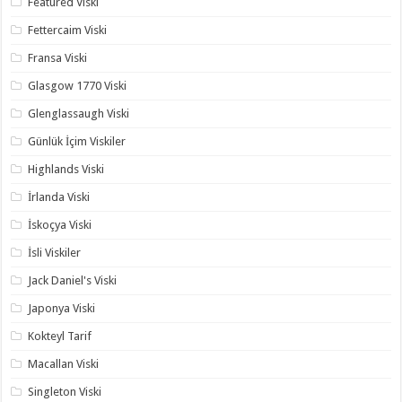
Featured Viski
Fettercaim Viski
Fransa Viski
Glasgow 1770 Viski
Glenglassaugh Viski
Günlük İçim Viskiler
Highlands Viski
İrlanda Viski
İskoçya Viski
İsli Viskiler
Jack Daniel's Viski
Japonya Viski
Kokteyl Tarif
Macallan Viski
Singleton Viski