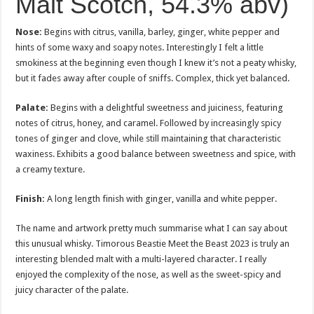
Malt Scotch, 54.3% abv)
Nose:
Begins with citrus, vanilla, barley, ginger, white pepper and
hints of some waxy and soapy notes. Interestingly I felt a little
smokiness at the beginning even though I knew it’s not a peaty whisky,
but it fades away after couple of sniffs. Complex, thick yet balanced.
Palate:
Begins with a delightful sweetness and juiciness, featuring
notes of citrus, honey, and caramel. Followed by increasingly spicy
tones of ginger and clove, while still maintaining that characteristic
waxiness. Exhibits a good balance between sweetness and spice, with
a creamy texture.
Finish:
A long length finish with ginger, vanilla and white pepper.
The name and artwork pretty much summarise what I can say about
this unusual whisky. Timorous Beastie Meet the Beast 2023 is truly an
interesting blended malt with a multi-layered character. I really
enjoyed the complexity of the nose, as well as the sweet-spicy and
juicy character of the palate.