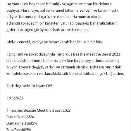
Damak
:
Çok beğenilen bir tatlılık ve ağız sulandıran bir dokuyla
başlıyor. Narenciye, bal ve karamel tatlarına zencefil ve karanfil eşlik
ediyor. Burunda olduğu üzere damakta da mumsu olarak
adlandırabileceğim bir karakteri var. Tatlı başlayıp baharatlı tatların
giderek arttığını görüyoruz. İstikrarlı ve kremamsı.
Bitiş
:
Zencefil, vanilya ve beyaz karabiber ile uzun bir bitiş.
İlginç ismi ve etiket dizaynıyla Timorous Beastie Meet the Beast 2023
bize bu viski hakkında bilmemiz gereken birçok şeyi aslında anlatmış
oluyor. Epeyce değişik, varlıklı ve katmanlı bir viski. Bilhassa burundaki
kompleks karakteri ve damaktaki tatlı-baharat istikrarını çok beğendim.
Tadıldığı tarihteki fiyatı: £65
10122023
Timorous Beastie Meet the Beast 2023
Burun/Nose
85%
Damak/Palate
85%
Bitiş/Finish
85%